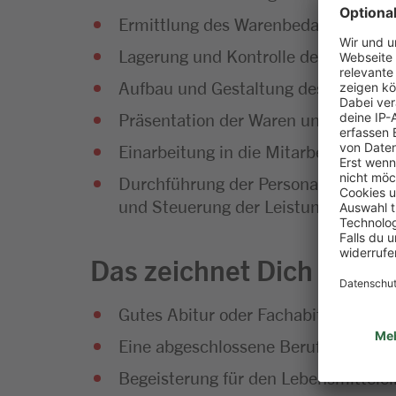
Ermittlung des Warenbedarfs und Di
Lagerung und Kontrolle der Waren
Aufbau und Gestaltung des Warenso
Präsentation der Waren und Umset
Einarbeitung in die Mitarbeiterführu
Durchführung der Personalplanung so
und Steuerung der Leistungsfähigke
Das zeichnet Dich aus
Gutes Abitur oder Fachabitur
Eine abgeschlossene Berufsausbild
Begeisterung für den Lebensmittelei