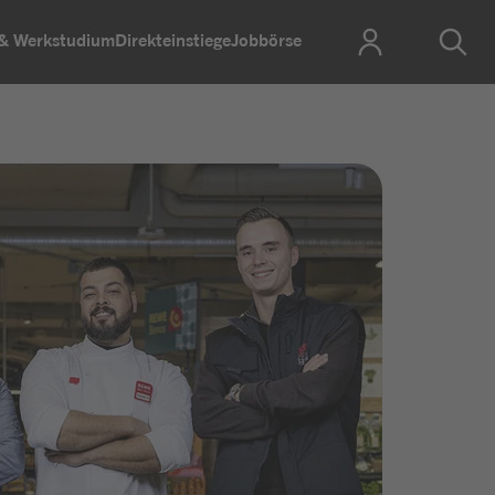
 & Werkstudium
Direkteinstiege
Jobbörse