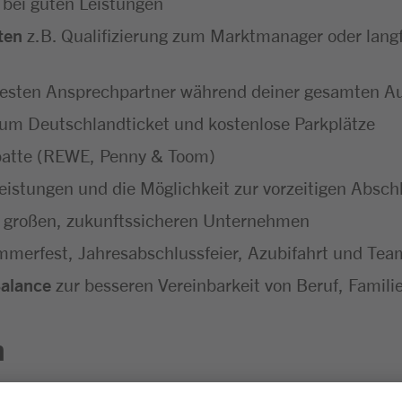
 bei guten Leistungen
ten
z.B. Qualifizierung zum Marktmanager oder langf
festen Ansprechpartner während deiner gesamten A
um Deutschlandticket und kostenlose Parkplätze
batte (REWE, Penny & Toom)
eistungen und die Möglichkeit zur vorzeitigen Absc
 großen, zukunftssicheren Unternehmen
merfest, Jahresabschlussfeier, Azubifahrt und Tea
Balance
zur besseren Vereinbarkeit von Beruf, Familie
n
sgesprächen