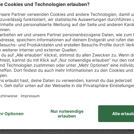
sposition der Ware
rtiments
zung von Verkaufsförderungsmaßnahmen
ng
wie Erstellung von Verkaufsstatistiken, Erfolgskont
it des Marktes
ung zum Kaufmann im Einzelhandel (m/w/d)
nzelhandel, idealerweise erste praktische Erfahrung