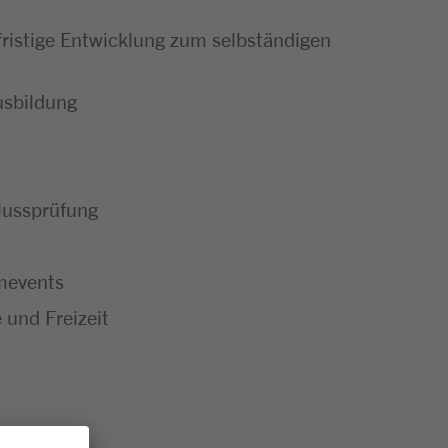
ristige Entwicklung zum selbständigen
usbildung
hlussprüfung
mevents
 und Freizeit