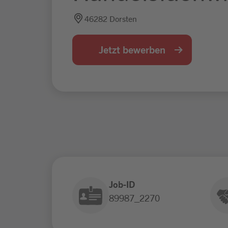
46282 Dorsten
Jetzt bewerben
Job-ID
89987_2270