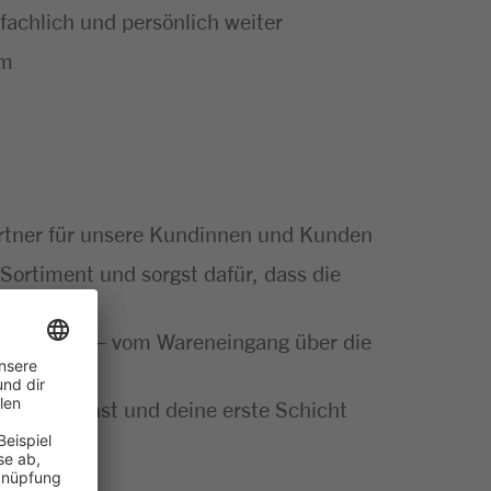
achlich und persönlich weiter
um
artner für unsere Kundinnen und Kunden
Sortiment und sorgst dafür, dass die
ut gemacht – vom Wareneingang über die
insatz planst und deine erste Schicht