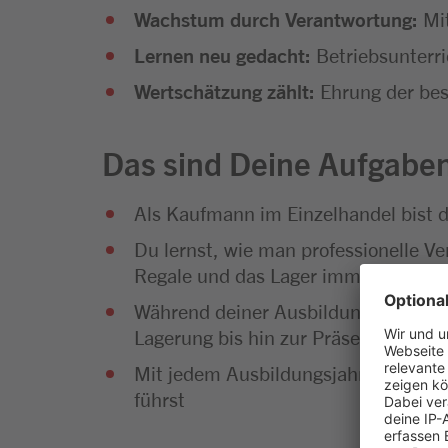
Wachstum durch Verantwortung:
Mit
Lernen neu gedacht:
Betriebsunterr
Wertschätzung zählt:
Ehrung der bes
Das sind Deine Aufgabe
Als Kaufmann im Einzelhandel bist 
Du lernst, wie man professionelle Ve
Regale und das Lager immer gut gefü
Während deiner Ausbildung wirst du
Lagerung bis hin zur Präsentation u
Mit jedem Ausbildungsjahr wächst de
führst