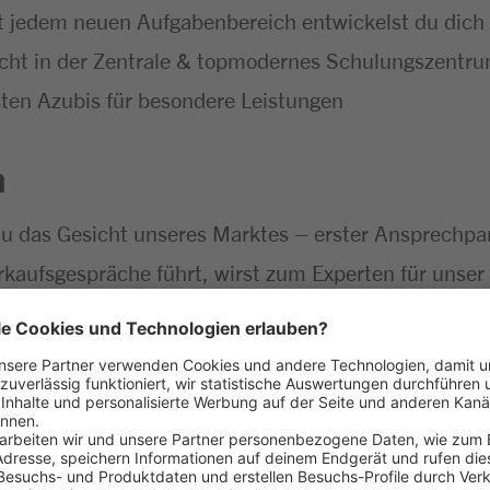
 jedem neuen Aufgabenbereich entwickelst du dich f
icht in der Zentrale & topmodernes Schulungszentr
ten Azubis für besondere Leistungen
n
du das Gesicht unseres Marktes – erster Ansprechp
rkaufsgespräche führt, wirst zum Experten für unser 
llt sind
 mit allen wichtigen Einzelhandelsprozessen vertra
nd dem Verkauf
ine Verantwortung – bis du schließlich selbst den E