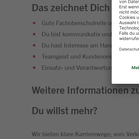
Das zeichnet Dich aus
Gute Fachoberschulreife oder Fachab
Du bist kommunikativ und hast Sp
Du hast Interesse am Handel und an
Teamgeist und Kundenorientierung g
Einsatz- und Verantwortungsbereitsc
Weitere Informationen zu
Du willst mehr?
Wir bieten klare Karrierewege; vom Verk