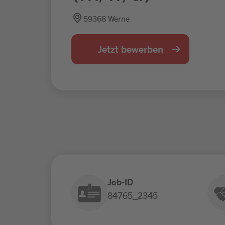
59368 Werne
Jetzt bewerben
Job-ID
84765_2345