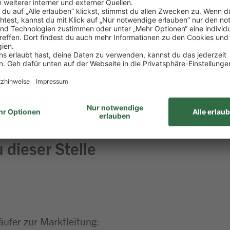
itur
aß am Umgang mit Menschen
 Lebensmitteln
ehören für dich einfach dazu
haft bringst du gerne mit
 dieser Stelle
äufer zur Marktleitung: