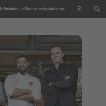
 & Werkstudium
Direkteinstiege
Jobbörse