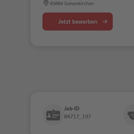
45884 Gelsenkirchen
Jetzt bewerben
Job-ID
84717_197