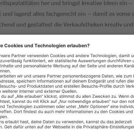
Grillspezialitäten her und bringst kreative Ideen ein
ät und lagerst alles fachgerecht ein – damit es vorne
chend und gestaltest die Verkaufstheken kreativ und
greich gemeistert
aß am Umgang mit Menschen
 Lebensmitteln
ehören für dich einfach dazu
haft bringst du gerne mit
 dieser Stelle