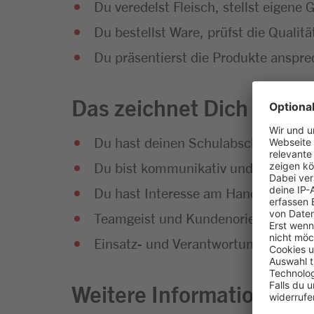
Du veredelst Fleisch, stellst eigene 
Du bestellst Ware, prüfst die Qualit
Du präsentierst die Produkte anspre
Das zeichnet Dich aus
Du hast deinen Schulabschluss erfol
Du bist kommunikativ und hast Sp
Du hast Interesse am Handel und an
Teamgeist und Kundenorientierung g
Einsatz- und Verantwortungsbereitsc
Weitere Informationen zu