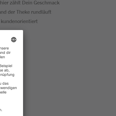
 – hier zählt Dein Geschmack
 and der Theke rundläuft
 kundenorientiert