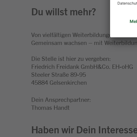
Du willst mehr?
Von vielfältigen Weiterbildungen bis hin
Gemeinsam wachsen – mit Weiterbildung
Die Stelle ist hier zu vergeben:
Friedrich Freidank GmbH&Co. EH-oHG
Steeler Straße 89-95
45884 Gelsenkirchen
Dein Ansprechpartner:
Thomas Handt
Haben wir Dein Interess