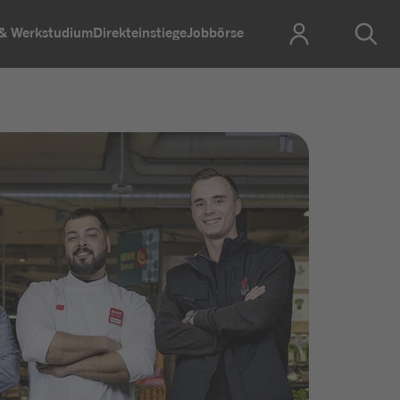
 & Werkstudium
Direkteinstiege
Jobbörse