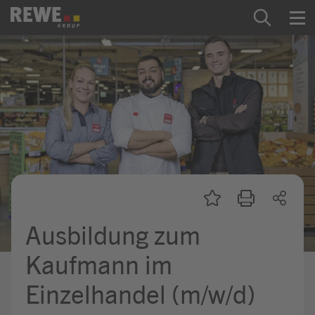
Zum Inhalt springen
Startseite
REWE Group als Arbeitgeber
Ausbildung & Studium
Praktikum & Werkstudium
Direkteinstiege
Ausbildung zum
Mein Kandidat:innenprofil
Kaufmann im
Einzelhandel (m/w/d)