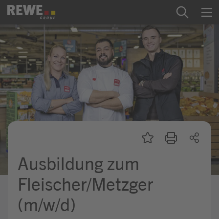
Zum Inhalt springen
Startseite
REWE Group als Arbeitgeber
Ausbildung & Studium
Praktikum & Werkstudium
Direkteinstiege
Ausbildung zum
Mein Kandidat:innenprofil
Fleischer/Metzger
(m/w/d)