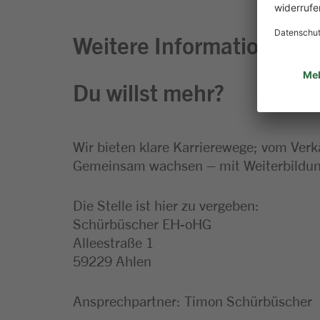
Weitere Informationen zu
Du willst mehr?
Wir bieten klare Karrierewege; vom Verk
Gemeinsam wachsen – mit Weiterbildung
Die Stelle ist hier zu vergeben:
Schürbüscher EH-oHG
Alleestraße 1
59229 Ahlen
Ansprechpartner: Timon Schürbüscher