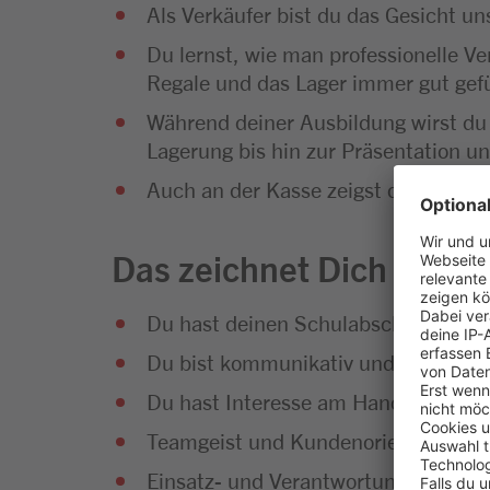
Als Verkäufer bist du das Gesicht 
Du lernst, wie man professionelle Ve
Regale und das Lager immer gut gefü
Während deiner Ausbildung wirst du
Lagerung bis hin zur Präsentation u
Auch an der Kasse zeigst du vollen E
Das zeichnet Dich aus
Du hast deinen Schulabschluss erfol
Du bist kommunikativ und hast Sp
Du hast Interesse am Handel und an
Teamgeist und Kundenorientierung g
Einsatz- und Verantwortungsbereitsc