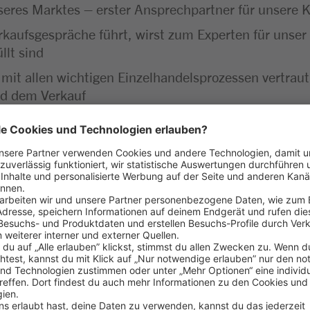
unseres Marktes – erster Ansprechpartner für unser
rkaufsgespräche führt, wirst zum Experten für unser 
llt sind
 mit allen wichtigen Einzelhandelsprozessen vertra
nd dem Verkauf
insatz – vom Kassieren bis zur Kassenabrechnung läuf
greich gemeistert
aß am Umgang mit Menschen
 Lebensmitteln
ehören für dich einfach dazu
haft bringst du gerne mit