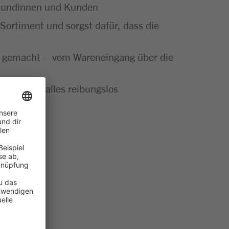
e Kundinnen und Kunden
Sortiment und sorgst dafür, dass die
ut gemacht – vom Wareneingang über die
t bei dir alles reibungslos