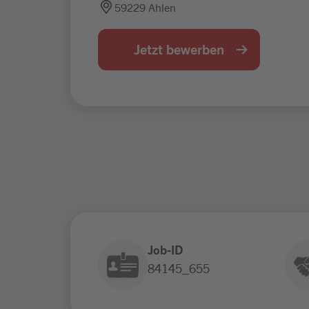
59229 Ahlen
Jetzt bewerben
Job-ID
84145_655