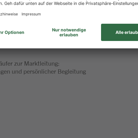
 dieser Stelle
äufer zur Marktleitung:
en und persönlicher Begleitung