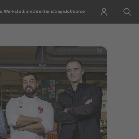
 & Werkstudium
Direkteinstiege
Jobbörse