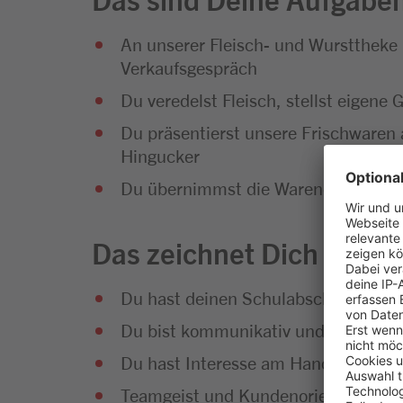
An unserer Fleisch- und Wursttheke
Verkaufsgespräch
Du veredelst Fleisch, stellst eigene 
Du präsentierst unsere Frischwaren 
Hingucker
Du übernimmst die Warendisposition, 
Das zeichnet Dich aus
Du hast deinen Schulabschluss erfol
Du bist kommunikativ und hast Sp
Du hast Interesse am Handel und an
Teamgeist und Kundenorientierung g