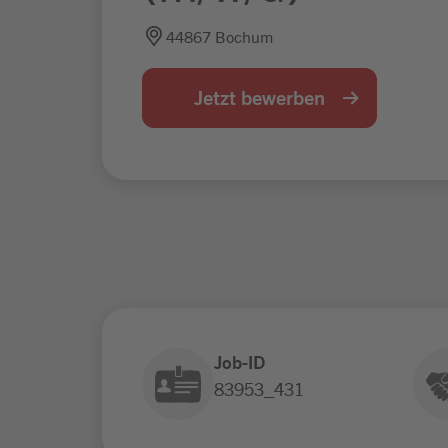
44867 Bochum
Jetzt bewerben
Job-ID
83953_431