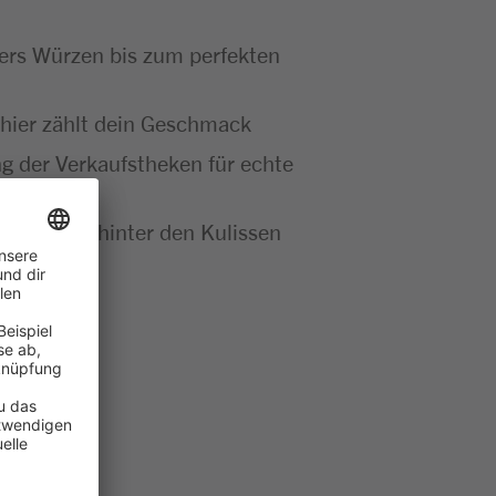
bers Würzen bis zum perfekten
 – hier zählt dein Geschmack
g der Verkaufstheken für echte
se Abläufe hinter den Kulissen