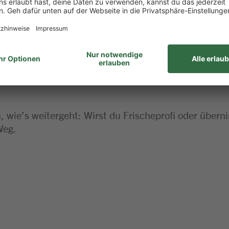
haft bringst du gerne mit
 dieser Stelle
 wie’s weitergeht: Wirst du Frischeprofi oder über
Weg.