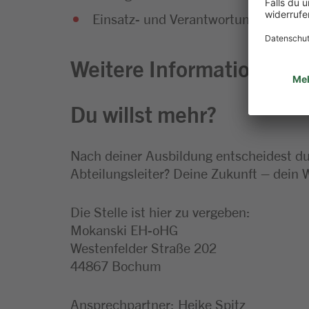
Einsatz- und Verantwortungsbereitsc
Weitere Informationen zu
Du willst mehr?
Nach deiner Ausbildung entscheidest du,
Abteilungsleiter? Deine Zukunft – dein 
Die Stelle ist hier zu vergeben:
Mokanski EH-oHG
Westenfelder Straße 202
44867 Bochum
Ansprechpartner: Heike Spitz