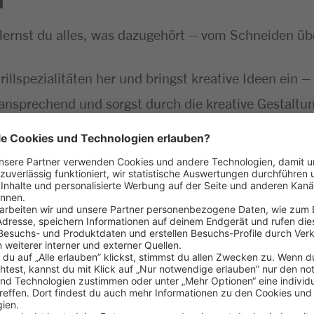
 lernst du alles, was dazugehört – vom Schneiden ü
Grillspezialitäten her und bringst kreative Ideen ein
ansprechend und sorgst durch die kreative Gestaltun
kontrollierst die Qualität und sorgst für reibungslo
greich gemeistert
aß am Umgang mit Menschen
 Lebensmitteln
ehören für dich einfach dazu