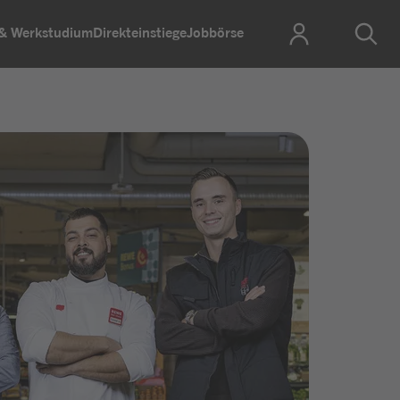
 & Werkstudium
Direkteinstiege
Jobbörse