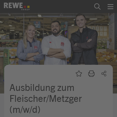
Zum Inhalt springen
Startseite
REWE Group als Arbeitgeber
Ausbildung & Studium
Praktikum & Werkstudium
Direkteinstiege
Ausbildung zum
Mein Kandidat:innenprofil
Fleischer/Metzger
(m/w/d)