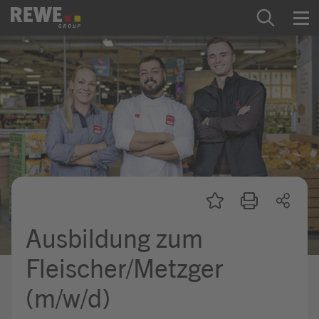
Zum Inhalt springen
Startseite
REWE Group als Arbeitgeber
Ausbildung & Studium
Praktikum & Werkstudium
Direkteinstiege
Ausbildung zum
Mein Kandidat:innenprofil
Fleischer/Metzger
(m/w/d)