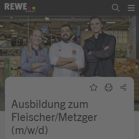
Zum Inhalt springen
Startseite
REWE Group als Arbeitgeber
Ausbildung & Studium
Praktikum & Werkstudium
Direkteinstiege
Ausbildung zum
Mein Kandidat:innenprofil
Fleischer/Metzger
(m/w/d)