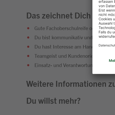
Das zeichnet Dich aus
Gute Fachoberschulreife oder Fachab
Du bist kommunikativ und hast Sp
Du hast Interesse am Handel und an
Teamgeist und Kundenorientierung g
Einsatz- und Verantwortungsbereitsc
Weitere Informationen zu
Du willst mehr?