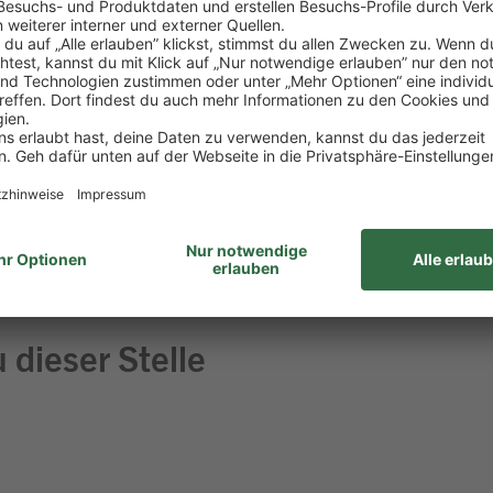
itur
aß am Umgang mit Menschen
 Lebensmitteln
ehören für dich einfach dazu
haft bringst du gerne mit
 dieser Stelle