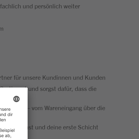
achlich und persönlich weiter
um
artner für unsere Kundinnen und Kunden
Sortiment und sorgst dafür, dass die
ut gemacht – vom Wareneingang über die
insatz planst und deine erste Schicht