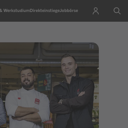
 & Werkstudium
Direkteinstiege
Jobbörse