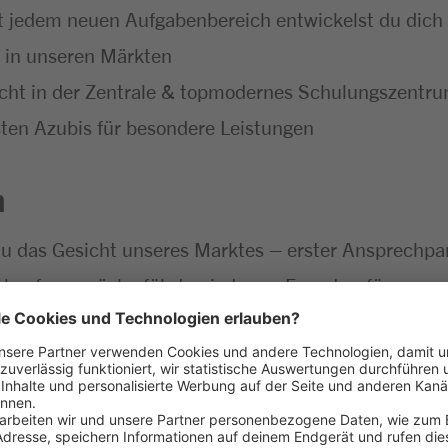
t jedem neuen Aufgabenbereich entwickelst du dich f
t in unseren Märkten
icht in der Zentrale & topmodernes Schulungszentr
ten Azubis für besondere Leistungen
n
du das Gesicht unseres Marktes – erster Ansprechp
rkaufsgespräche führt, wirst zum Experten für unser 
llt sind
 mit allen wichtigen Einzelhandelsprozessen vertra
nd dem Verkauf
ine Verantwortung – bis du schließlich selbst den E