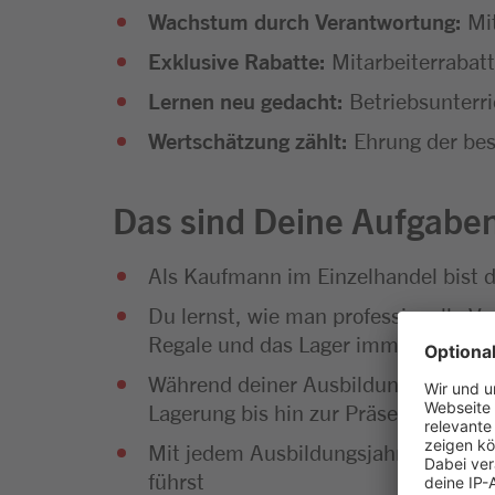
Wachstum durch Verantwortung:
Mi
Exklusive Rabatte:
Mitarbeiterrabat
Lernen neu gedacht:
Betriebsunterr
Wertschätzung zählt:
Ehrung der bes
Das sind Deine Aufgabe
Als Kaufmann im Einzelhandel bist 
Du lernst, wie man professionelle Ve
Regale und das Lager immer gut gefü
Während deiner Ausbildung wirst du
Lagerung bis hin zur Präsentation u
Mit jedem Ausbildungsjahr wächst de
führst