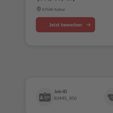
47546 Kalkar
Jetzt bewerben
Job-ID
83445_450