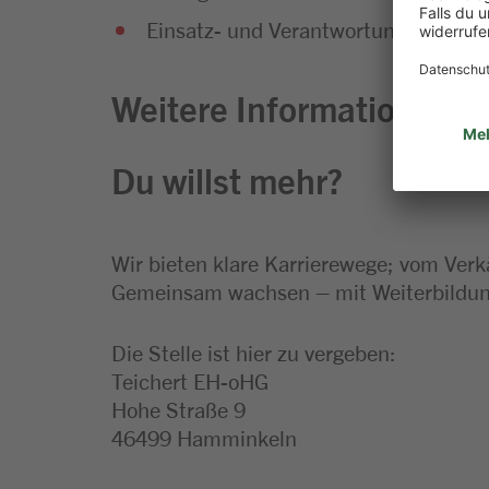
Einsatz- und Verantwortungsbereitsc
Weitere Informationen zu
Du willst mehr?
Wir bieten klare Karrierewege; vom Verk
Gemeinsam wachsen – mit Weiterbildung
Die Stelle ist hier zu vergeben:
Teichert EH-oHG
Hohe Straße 9
46499 Hamminkeln