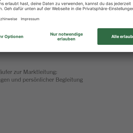
haft bringst du gerne mit
 dieser Stelle
äufer zur Marktleitung:
en und persönlicher Begleitung