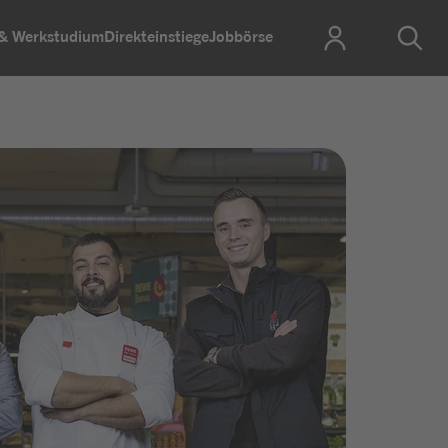
 & Werkstudium
Direkteinstiege
Jobbörse