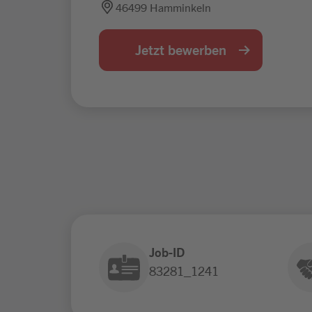
46499 Hamminkeln
Jetzt bewerben
Job-ID
83281_1241