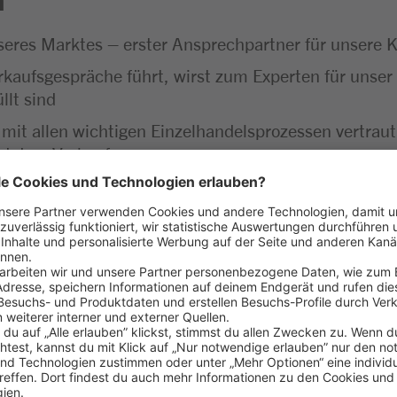
unseres Marktes – erster Ansprechpartner für unser
rkaufsgespräche führt, wirst zum Experten für unser 
llt sind
 mit allen wichtigen Einzelhandelsprozessen vertra
nd dem Verkauf
insatz – vom Kassieren bis zur Kassenabrechnung läuf
greich gemeistert
aß am Umgang mit Menschen
 Lebensmitteln
ehören für dich einfach dazu