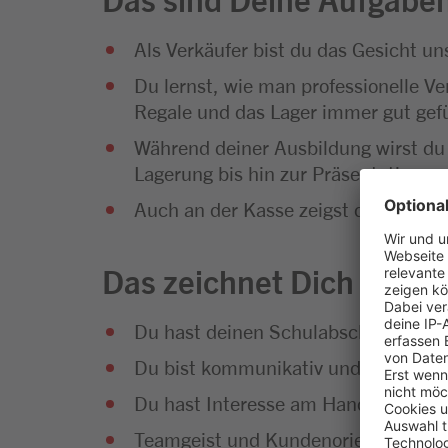
Als Verkäufer bist du das Gesicht 
Du lernst, wie man professionelle Ve
Regale und das Lager immer gut gefü
Während deiner Ausbildung wirst du
Lagerung bis hin zur Präsentation u
Auch an der Kasse zeigst du vollen E
Das zeichnet Dich aus
Du hast deinen Schulabschluss erfol
Du bist kommunikativ und hast Sp
Du hast Interesse am Handel und an
Teamgeist und Kundenorientierung g