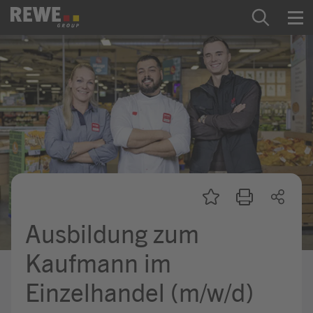
Zum Inhalt springen
Startseite
REWE Group als Arbeitgeber
Ausbildung & Studium
Praktikum & Werkstudium
Direkteinstiege
Ausbildung zum
Mein Kandidat:innenprofil
Kaufmann im
Einzelhandel (m/w/d)