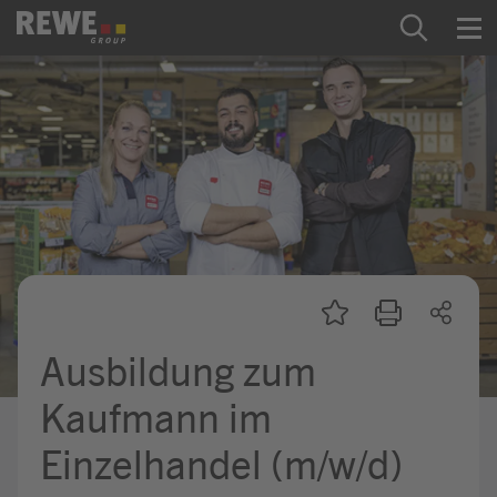
Zum Inhalt springen
Startseite
REWE Group als Arbeitgeber
Ausbildung & Studium
Praktikum & Werkstudium
Direkteinstiege
Ausbildung zum
Mein Kandidat:innenprofil
Kaufmann im
Einzelhandel (m/w/d)