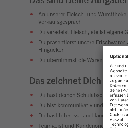
An unserer Fleisch- und Wursttheke
Verkaufsgespräch
Du veredelst Fleisch, stellst eigene 
Du präsentierst unsere Frischwaren 
Hingucker
Du übernimmst die Warendisposition, 
Das zeichnet Dich aus
Du hast deinen Schulabschluss erfol
Du bist kommunikativ und hast Sp
Du hast Interesse am Handel und an
Teamgeist und Kundenorientierung g