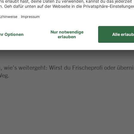
haft bringst du gerne mit
 dieser Stelle
 wie’s weitergeht: Wirst du Frischeprofi oder über
Weg.