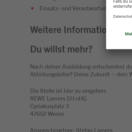
Einsatz- und Verantwortungsbereitsc
Weitere Informationen zu
Du willst mehr?
Nach deiner Ausbildung entscheidest du,
Abteilungsleiter? Deine Zukunft – dein 
Die Stelle ist hier zu vergeben:
REWE Lamers EH oHG
Cyriakusplatz 3
47652 Weeze
Ansprechpartner: Stefan Lamers