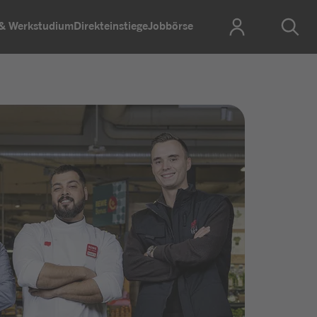
 & Werkstudium
Direkteinstiege
Jobbörse