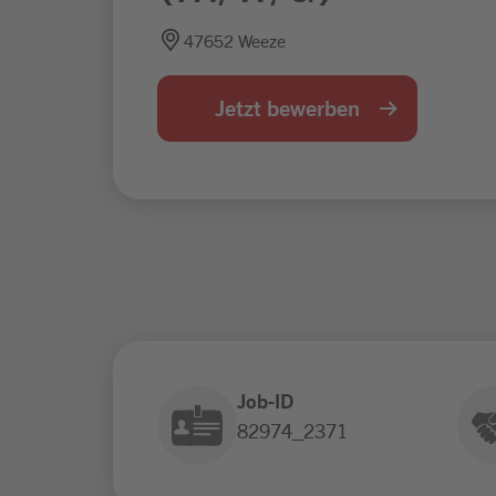
47652 Weeze
Jetzt bewerben
Job-ID
82974_2371