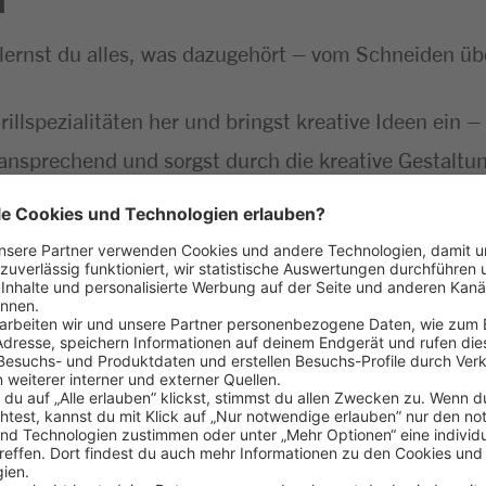
 lernst du alles, was dazugehört – vom Schneiden ü
Grillspezialitäten her und bringst kreative Ideen ein
ansprechend und sorgst durch die kreative Gestaltun
kontrollierst die Qualität und sorgst für reibungslo
greich gemeistert
aß am Umgang mit Menschen
 Lebensmitteln
ehören für dich einfach dazu