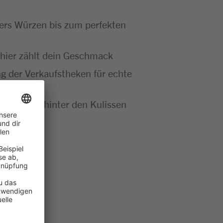
bers Würzen bis zum perfekten
 – hier zählt dein Geschmack
g der Verkaufstheken für echte
se Abläufe hinter den Kulissen