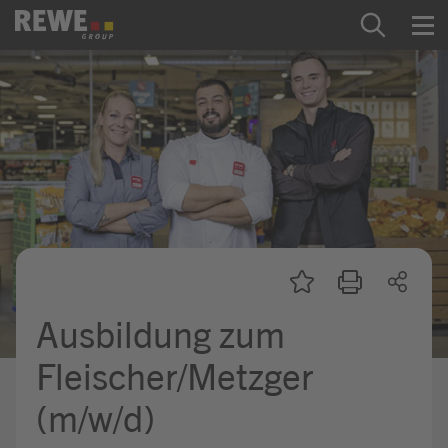
Zum Inhalt springen
Startseite
REWE Group als Arbeitgeber
Ausbildung & Studium
Praktikum & Werkstudium
Direkteinstiege
Ausbildung zum
Mein Kandidat:innenprofil
Fleischer/Metzger
(m/w/d)