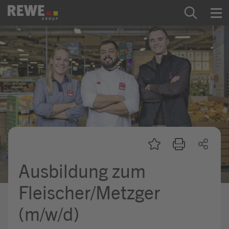
Zum Inhalt springen
Startseite
REWE Group als Arbeitgeber
Ausbildung & Studium
Praktikum & Werkstudium
Direkteinstiege
Ausbildung zum
Mein Kandidat:innenprofil
Fleischer/Metzger
(m/w/d)