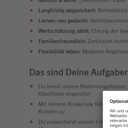
Langfristig abgesichert:
Betrieblich
Lernen neu gedacht:
Betriebsunterr
Wertschätzung zählt:
Ehrung der bes
Familienfreundlich:
Zertifiziert dur
Flexibilität leben:
Moderne Angebote 
Das sind Deine Aufgabe
Du lernst unsere Bedienungstheken 
Käsetheke eingesetzt
Mit deinem Know-how führst du prof
Kunden zu
Du präsentierst unsere Frischwaren 