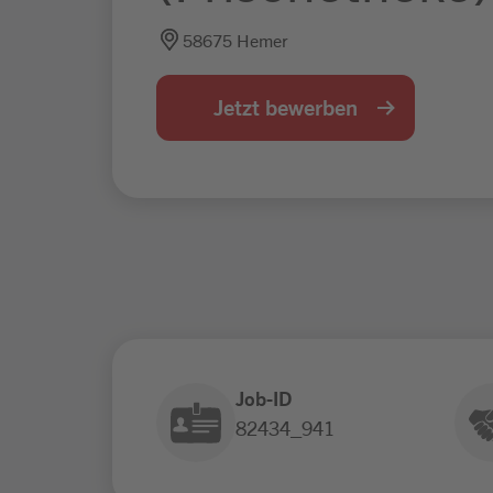
58675 Hemer
Jetzt bewerben
Job-ID
82434_941