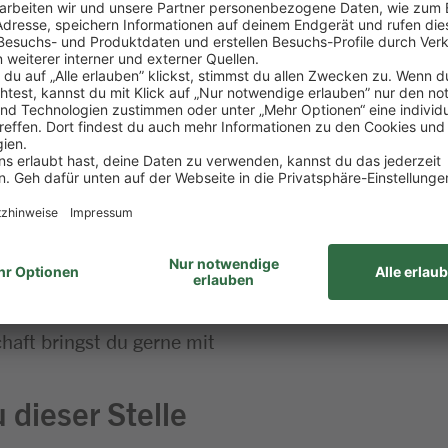
kontrollierst die Qualität und sorgst für reibungslo
mit allen wichtigen Einzelhandelsprozessen vertrau
greich gemeistert
aß am Umgang mit Menschen
 Lebensmitteln
ehören für dich einfach dazu
haft bringst du gerne mit
 dieser Stelle