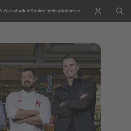
 & Werkstudium
Direkteinstiege
Jobbörse