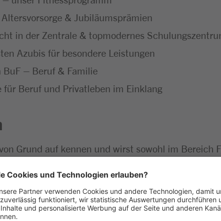
e Altersvorsorge & Jubiläumsprämien
icht in der Zentrale & topmodernes Schulungszentr
ten Azubis für besondere Leistungen
ch BuF – Beruf & Familie
für Beruf und Privatleben im Einklang
n
von Grund auf kennen und wirst sowohl im Bereich F
essionelle Beratungs- und Verkaufsgespräche und g
ansprechend und sorgst durch die kreative Gestaltun