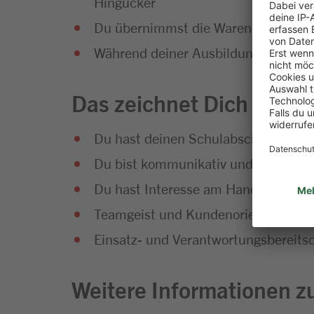
Hingucker
Du übernimmst die Warendisposition, 
Während deiner Ausbildung wirst du 
Das zeichnet Dich aus
Du hast deinen Schulabschluss erfol
Du bist kommunikativ und hast Sp
Du hast Interesse am Handel und an
Teamgeist und Kundenorientierung g
Einsatz- und Verantwortungsbereitsc
Weitere Informationen zu