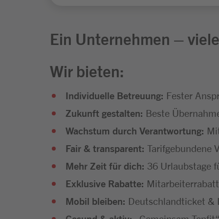
Ein Unternehmen – viele
Wir bieten:
Individuelle Betreuung:
Fester Anspr
Zukunft gestalten:
Beste Übernahmec
Wachstum durch Verantwortung:
Mi
Fair & transparent:
Tarifgebundene V
Mehr Zeit für dich:
36 Urlaubstage f
Exklusive Rabatte:
Mitarbeiterrabatt
Mobil bleiben:
Deutschlandticket & D
Gesund & aktiv:
„Gemeinsam Topfit“