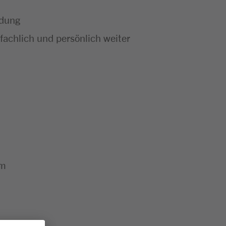
ldung
achlich und persönlich weiter
um