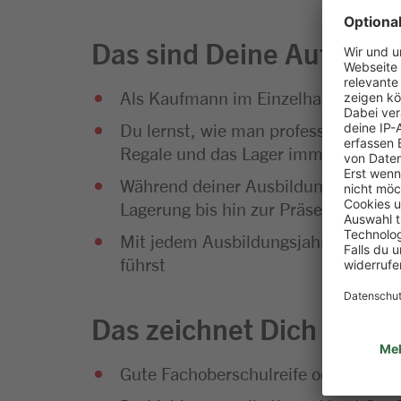
Das sind Deine Aufgabe
Als Kaufmann im Einzelhandel bist 
Du lernst, wie man professionelle Ve
Regale und das Lager immer gut gefü
Während deiner Ausbildung wirst du
Lagerung bis hin zur Präsentation u
Mit jedem Ausbildungsjahr wächst de
führst
Das zeichnet Dich aus
Gute Fachoberschulreife oder Fachab