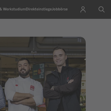
 & Werkstudium
Direkteinstiege
Jobbörse