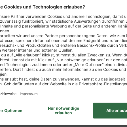
n
du das Gesicht unseres Marktes – erster Ansprechp
rkaufsgespräche führt, wirst zum Experten für unser 
llt sind
 mit allen wichtigen Einzelhandelsprozessen vertra
nd dem Verkauf
ine Verantwortung – bis du schließlich selbst den E
itur