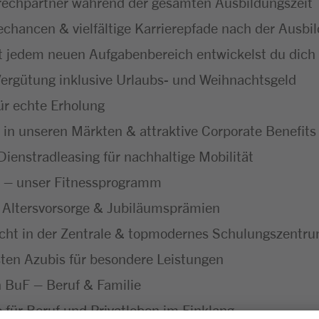
echpartner während der gesamten Ausbildungszeit
hancen & vielfältige Karrierepfade nach der Ausbi
t jedem neuen Aufgabenbereich entwickelst du dich f
ergütung inklusive Urlaubs- und Weihnachtsgeld
ür echte Erholung
 in unseren Märkten & attraktive Corporate Benefits
ienstradleasing für nachhaltige Mobilität
 – unser Fitnessprogramm
 Altersvorsorge & Jubiläumsprämien
icht in der Zentrale & topmodernes Schulungszentr
ten Azubis für besondere Leistungen
ch BuF – Beruf & Familie
ür Beruf und Privatleben im Einklang