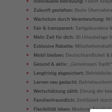
Individuelle Betreuung:
Fester Anspr
Zukunft gestalten:
Beste Übernahmec
Wachstum durch Verantwortung:
Mi
Fair & transparent:
Tarifgebundene V
Mehr Zeit für dich:
36 Urlaubstage f
Exklusive Rabatte:
Mitarbeiterrabatt
Mobil bleiben:
Deutschlandticket & D
Gesund & aktiv:
„Gemeinsam Topfit“
Langfristig abgesichert:
Betriebliche
Lernen neu gedacht:
Betriebsunterr
Wertschätzung zählt:
Ehrung der bes
Familienfreundlich:
Zertifiziert dur
Flexibilität leben:
Moderne Angebote f