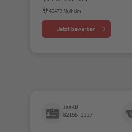
45478 Mülheim
Jetzt bewerben
Job-ID
82158_1117