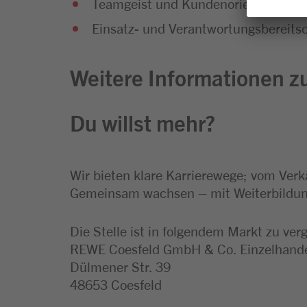
Teamgeist und Kundenorientierung g
Einsatz- und Verantwortungsbereitsc
Weitere Informationen zu
Du willst mehr?
Wir bieten klare Karrierewege; vom Verk
Gemeinsam wachsen – mit Weiterbildung
Die Stelle ist in folgendem Markt zu ver
REWE Coesfeld GmbH & Co. Einzelhand
Dülmener Str. 39
48653 Coesfeld