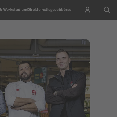
 & Werkstudium
Direkteinstiege
Jobbörse