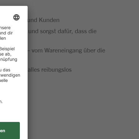
e Kundinnen und Kunden
Sortiment und sorgst dafür, dass die
ut gemacht – vom Wareneingang über die
t bei dir alles reibungslos