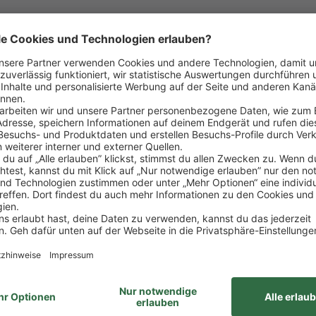
n
unseres Marktes – erster Ansprechpartner für unser
rkaufsgespräche führt, wirst zum Experten für unser 
llt sind
 mit allen wichtigen Einzelhandelsprozessen vertra
nd dem Verkauf
insatz – vom Kassieren bis zur Kassenabrechnung läuf
greich gemeistert
aß am Umgang mit Menschen
 Lebensmitteln