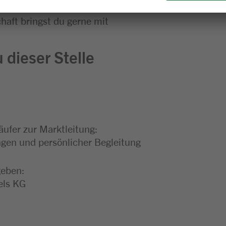
ehören für dich einfach dazu
haft bringst du gerne mit
 dieser Stelle
äufer zur Marktleitung:
en und persönlicher Begleitung
geben:
els KG