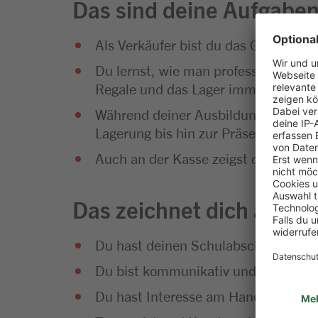
Das sind deine Aufgabe
Als Verkäufer bist du das Gesicht 
Du lernst, wie man professionelle Ve
Regale und das Lager immer gut gefü
Während deiner Ausbildung wirst du
Lagerung bis hin zur Präsentation u
Auch an der Kasse zeigst du vollen E
Das zeichnet dich aus
Du hast deinen Schulabschluss erfol
Du bist kommunikativ und hast Sp
Du hast Interesse am Handel und an