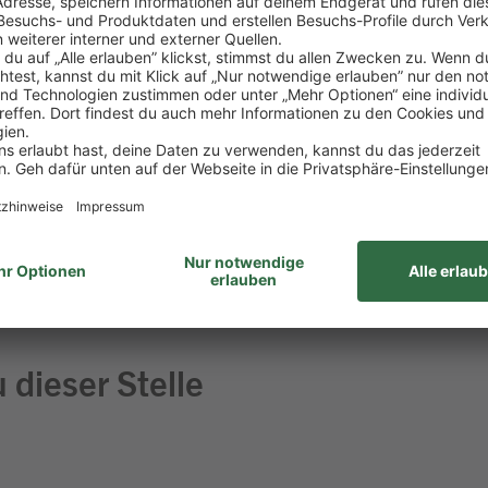
insatz – vom Kassieren bis zur Kassenabrechnung läuf
greich gemeistert
aß am Umgang mit Menschen
 Lebensmitteln
ehören für dich einfach dazu
haft bringst du gerne mit
 dieser Stelle