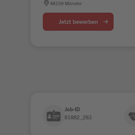
48159 Münster
Jetzt bewerben
Job-ID
81882_283