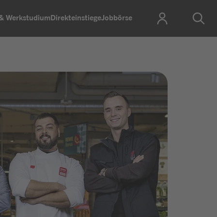
 & Werkstudium
Direkteinstiege
Jobbörse