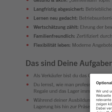
Langfristig abgesichert:
Betriebliche
Lernen neu gedacht:
Betriebsunterr
Wertschätzung zählt:
Ehrung der bes
Familienfreundlich:
Zertifiziert dur
Flexibilität leben:
Moderne Angebote f
Das sind Deine Aufgabe
Als Verkäufer bist du das Gesicht 
Du lernst, wie man professionelle Ve
Regale und das Lager immer gut gefü
Während deiner Ausbildung wirst du
Lagerung bis hin zur Präsentation u