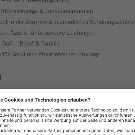
 Altersvorsorge & Jubiläumsprämien
icht in der Zentrale & topmodernes Schulungszentr
ten Azubis für besondere Leistungen
ch BuF – Beruf & Familie
ür Beruf und Privatleben im Einklang
n
unseres Marktes – erster Ansprechpartner für unser
rkaufsgespräche führt, wirst zum Experten für unser 
llt sind
 mit allen wichtigen Einzelhandelsprozessen vertra
nd dem Verkauf