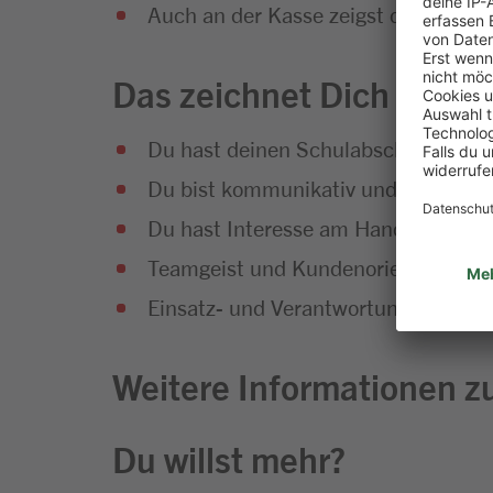
Auch an der Kasse zeigst du vollen E
Das zeichnet Dich aus
Du hast deinen Schulabschluss erfol
Du bist kommunikativ und hast Sp
Du hast Interesse am Handel und an
Teamgeist und Kundenorientierung g
Einsatz- und Verantwortungsbereitsc
Weitere Informationen zu
Du willst mehr?