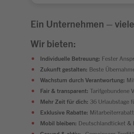
Ein Unternehmen – viele
Wir bieten:
Individuelle Betreuung:
Fester Anspr
Zukunft gestalten:
Beste Übernahmec
Wachstum durch Verantwortung:
Mit
Fair & transparent:
Tarifgebundene V
Mehr Zeit für dich:
36 Urlaubstage f
Exklusive Rabatte:
Mitarbeiterrabatt
Mobil bleiben:
Deutschlandticket & D
Gesund & aktiv:
„Gemeinsam Topfit“