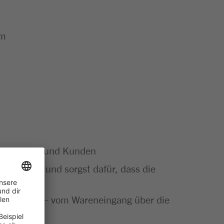
um
e Kundinnen und Kunden
Sortiment und sorgst dafür, dass die
ut gemacht – vom Wareneingang über die