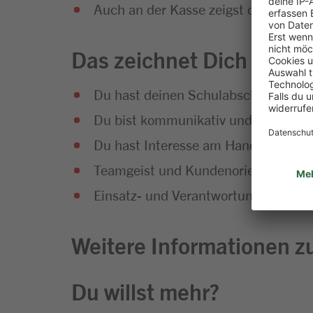
Auch an der Kasse zeigst du vollen E
Das zeichnet Dich aus
Du hast deinen Schulabschluss erfol
Du bist kommunikativ und hast Sp
Du hast Interesse am Handel und an
Teamgeist und Kundenorientierung g
Einsatz- und Verantwortungsbereitsc
Weitere Informationen zu
Du willst mehr?