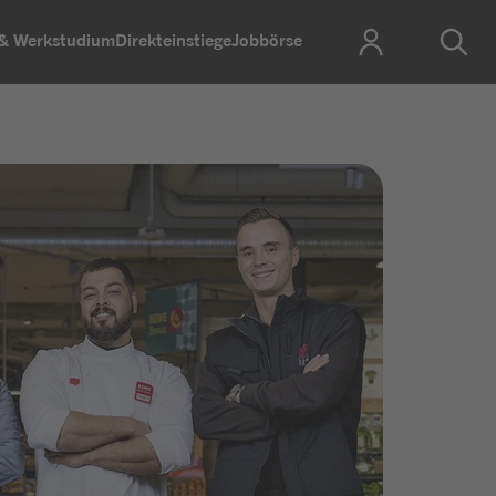
 & Werkstudium
Direkteinstiege
Jobbörse