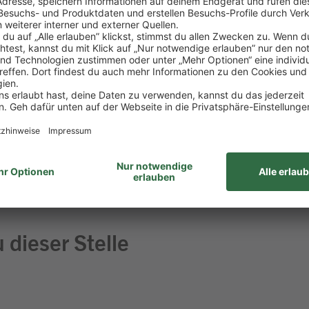
insatz – vom Kassieren bis zur Kassenabrechnung läuf
greich gemeistert
aß am Umgang mit Menschen
 Lebensmitteln
ehören für dich einfach dazu
haft bringst du gerne mit
 dieser Stelle