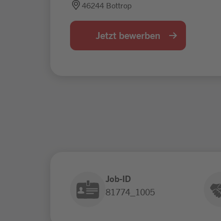
46244 Bottrop
Jetzt bewerben
Job-ID
81774_1005