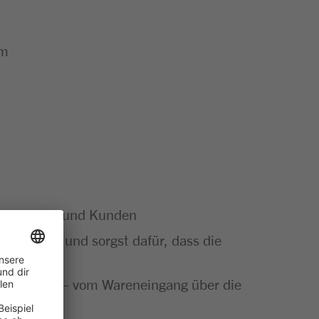
um
e Kundinnen und Kunden
Sortiment und sorgst dafür, dass die
ut gemacht – vom Wareneingang über die