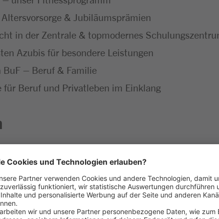
 Altersvorsorge & Jubiläumsprämien
icht in der Zentrale & topmodernes Schulungszentr
ten Azubis für besondere Leistungen
ch BuF – Beruf & Familie
ür Beruf und Privatleben im Einklang
n
unseres Marktes – erster Ansprechpartner für unser
rkaufsgespräche führt, wirst zum Experten für unser 
llt sind
 mit allen wichtigen Einzelhandelsprozessen vertra
nd dem Verkauf