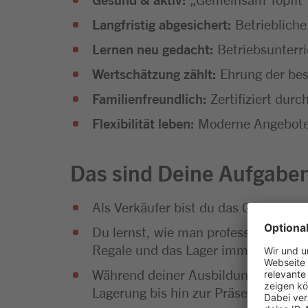
Langfristig abgesichert:
Betriebliche
Lernen neu gedacht:
Betriebsunterr
Wertschätzung zählt:
Ehrung der bes
Familienfreundlich:
Zertifiziert dur
Flexibilität leben:
Moderne Angebote f
Das sind Deine Aufgabe
Als Verkäufer bist du das Gesicht 
Du lernst, wie man professionelle Ve
Regale und das Lager immer gut gefü
Während deiner Ausbildung wirst du
Lagerung bis hin zur Präsentation u