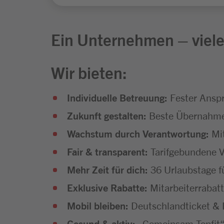
Ein Unternehmen – viele
Wir bieten:
Individuelle Betreuung:
Fester Anspr
Zukunft gestalten:
Beste Übernahmec
Wachstum durch Verantwortung:
Mit
Fair & transparent:
Tarifgebundene V
Mehr Zeit für dich:
36 Urlaubstage f
Exklusive Rabatte:
Mitarbeiterrabatt
Mobil bleiben:
Deutschlandticket & D
Gesund & aktiv:
„Gemeinsam Topfit“