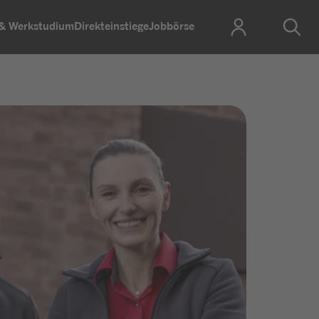
 & Werkstudium
Direkteinstiege
Jobbörse