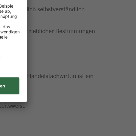
ind für dich selbstverständlich.
icher und betrieblicher Bestimmungen
luss als Handelsfachwirt:in ist ein
im Verkauf
beitsweise