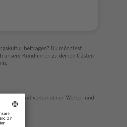
ngskultur beitragen? Du möchtest
h unsere Kund:innen zu deinen Gästen
in:
erst die damit verbundenen Werbe- und