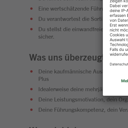
Eine wertschätzende Führung auf Aug
Du verantwortest die Sortimentsges
Du stellst die einwandfreie Steueru
sicher.
Was uns überzeugt:
Deine kaufmännische Ausbildung, vor
Plus
Idealerweise deine mehrjährige Beru
Deine Leistungsmotivation, dein Org
Deine Führungskompetenz, dein Ver