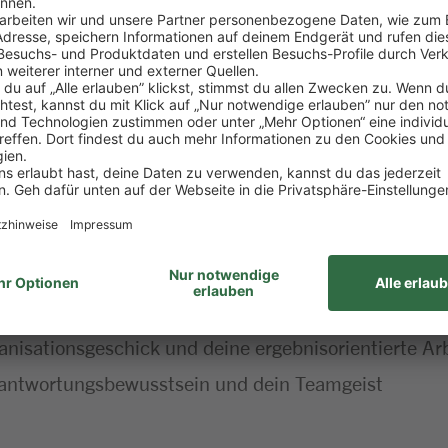
enhöhe sowie eine vertrauensvolle Zusammenarbeit s
taltung sowie das Qualitätsmanagement.
ng des Warengeschäfts sowie die Einhaltung gesetzl
zugsweise im Lebensmitteleinzelhandel – dein Absch
fserfahrung als Marktleitung oder als Führungskraft 
anisationsgeschick und deine ergebnisorientierte Ar
antwortungsbewusstsein und dein Teamgeist