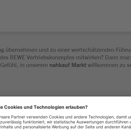
ung übernehmen und zu einer wertschätzenden Führu
des REWE Vertriebskonzeptes mitwirken? Dann mac
e Gefühl, in unserem
nahkauf Markt
willkommen zu se
 erfolgreichen REWE Vertriebskonzeptes und realisi
nd Inventurentwicklung.
ehst als Vorbild voran.