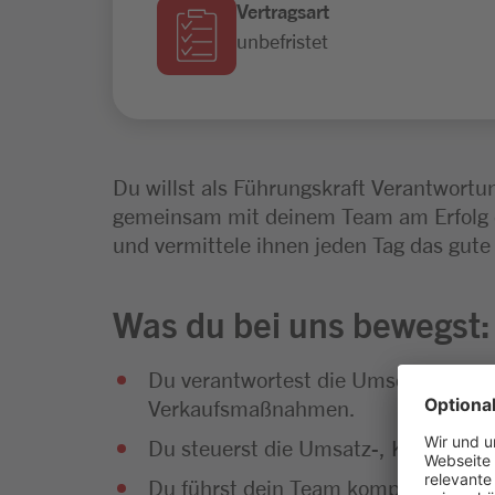
Vertragsart
unbefristet
Du willst als Führungskraft Verantwort
gemeinsam mit deinem Team am Erfolg 
und vermittele ihnen jeden Tag das gut
Was du bei uns bewegst:
Du verantwortest die Umsetzung des
Verkaufsmaßnahmen.
Du steuerst die Umsatz-, Kosten- u
Du führst dein Team kompetent und g