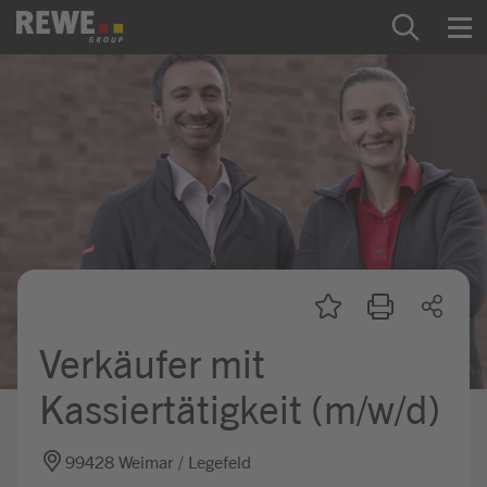
Zum Inhalt springen
Startseite
REWE Group als Arbeitgeber
Ausbildung & Studium
Praktikum & Werkstudium
Direkteinstiege
Verkäufer mit
Mein Kandidat:innenprofil
Kassiertätigkeit (m/w/d)
99428 Weimar / Legefeld