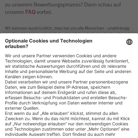
zu unserem Bewerbungsprozess? Dann schau auf
unseren
FAQ
vorbei.
Wir betonen ausdrücklich, dass bei uns alle Menschen - unabhängig
von Geschlecht/geschlechtlicher Identität, ethnischer Herkunft und
Nationalität, sozialer Herkunft, Religion/Weltanschauung,
körperlichen und geistigen Fähigkeiten, Alter sowie sexueller
Orientierung oder weiteren individuellen Merkmalen - gleichermaßen
willkommen sind.
Klicke
hier
, um alle offenen Jobs zu sehen.
Impressum
Datenschutz
Privatsphäre-Einstellungen