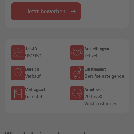
Jobbörse
Jetzt bewerben
Job-ID
Anstellungsart
961960
Teilzeit
Bereich
Einstiegsart
Verkauf
Berufseinsteigende
Vertragsart
Arbeitszeit
befristet
20 bis 30
Wochenstunden