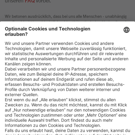
unseren
FAQ
vorbei.
Wir betonen ausdrücklich, dass bei uns alle Menschen - unabhängig
von Geschlecht/geschlechtlicher Identität, ethnischer Herkunft und
Nationalität, sozialer Herkunft, Religion/Weltanschauung,
körperlichen und geistigen Fähigkeiten, Alter sowie sexueller
Orientierung oder weiteren individuellen Merkmalen - gleichermaßen
willkommen sind.
Klicke
hier
, um alle offenen Jobs zu sehen.
Impressum
Datenschutz
Privatsphäre-Einstellungen
FAQ
Veranstaltungen