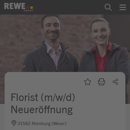
Zum Inhalt springen
Startseite
REWE Group als Arbeitgeber
Ausbildung & Studium
Praktikum & Werkstudium
Direkteinstiege
Florist (m/w/d)
Mein Kandidat:innenprofil
Neueröffnung
31582 Nienburg (Weser)