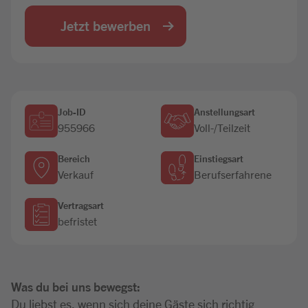
Jobbörse
Jetzt bewerben
Job-ID
Anstellungsart
955966
Voll-/Teilzeit
Bereich
Einstiegsart
Verkauf
Berufserfahrene
Vertragsart
befristet
Was du bei uns bewegst:
Du liebst es, wenn sich deine Gäste sich richtig