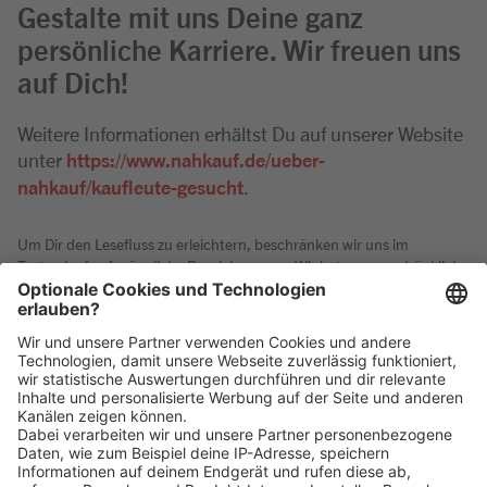
Gestalte mit uns Deine ganz
persönliche Karriere. Wir freuen uns
auf Dich!
Weitere Informationen erhältst Du auf unserer Website
unter
https://www.nahkauf.de/ueber-
nahkauf/kaufleute-gesucht
.
Um Dir den Lesefluss zu erleichtern, beschränken wir uns im
Textverlauf auf männliche Bezeichnungen. Wir betonen ausdrücklich,
dass bei uns alle Menschen - unabhängig von Geschlecht,
Nationalität, ethnischer und sozialer Herkunft,
Religion/Weltanschauung, Behinderung, Alter sowie sexueller
Orientierung - gleichermaßen willkommen sind.