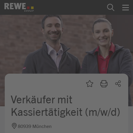
Zum Inhalt springen
Startseite
REWE Group als Arbeitgeber
Ausbildung & Studium
Praktikum & Werkstudium
Direkteinstiege
Verkäufer mit
Mein Kandidat:innenprofil
Kassiertätigkeit (m/w/d)
80939 München