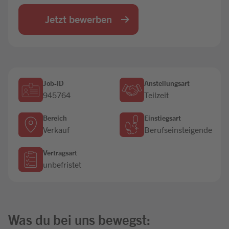
Jobbörse
Jetzt bewerben
Job-ID
Anstellungsart
945764
Teilzeit
Bereich
Einstiegsart
Verkauf
Berufseinsteigende
Vertragsart
unbefristet
Was du bei uns bewegst: