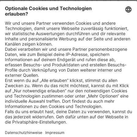
von Geschlecht/geschlechtlicher Identität, ethnischer Herkunft und
Nationalität, sozialer Herkunft, Religion/Weltanschauung,
körperlichen und geistigen Fähigkeiten, Alter sowie sexueller
Orientierung oder weiteren individuellen Merkmalen - gleichermaßen
willkommen sind.
Klicke
hier
, um alle offenen Jobs zu sehen.
Impressum
Datenschutz
Privatsphäre-Einstellungen
FAQ
Veranstaltungen
Sitemap