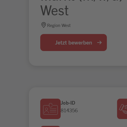
West
Region West
Jetzt bewerben
Job-ID
814356