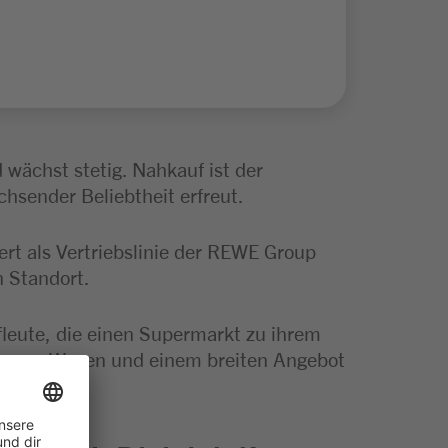
wächst stetig. Nahkauf ist der
sender Beliebtheit erfreut.
rt als Vertriebslinie der REWE Group
n Standort.
leute, die einen Supermarkt zu ihrem
kurzen Wegen und einem breiten Angebot