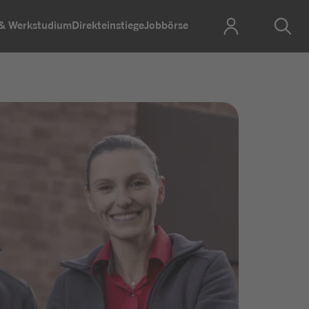
 & Werkstudium
Direkteinstiege
Jobbörse