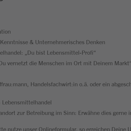
ation
e Kenntnisse & Unternehmerisches Denken
elhandel: „Du bist Lebensmittel-Profi“
Du vernetzt die Menschen im Ort mit Deinem Markt
ffrau:mann, Handelsfachwirt:in o.ä. oder ein abgesc
im Lebensmittelhandel
tandort zur Betreibung im Sinn: Erwähne dies gerne 
te nutze unser Onlineformular, so erreichen Deine Un