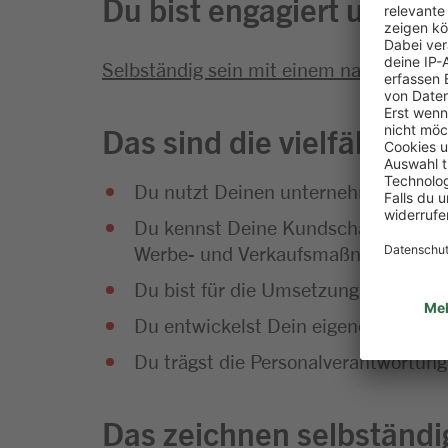
Du bist engagiert und ha
Selbständig sein mit einem nahkauf Mar
Das sind die vielfältige
Du nutzt Deinen unternehmerischen
Du kennst Deine Kundschaft ganz gen
Werbe- und Verkaufsmaßnahmen sowie
Du bist für die Umsetzung des Qual
Du entwickelst Dein eigenes Marken
Du trägst die Personalverantwortun
Das zeichnen selbständi