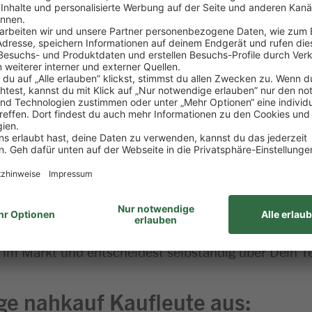
st Mut zur Selbständigkeit? Dann
kt (m/w/d)
n Herausforderungen der nahkauf
 Freiraum.
au: Du gestaltest das Sortiment entsprechend, koor
 alle Investitionen verantwortlich.
itätsmanagements und einer professionellen Kund:in
profil basierend auf der Dachmarke nahkauf.
g im Markt und entscheidest selbständig über Dein 
ge nahkauf Kaufleute aus: