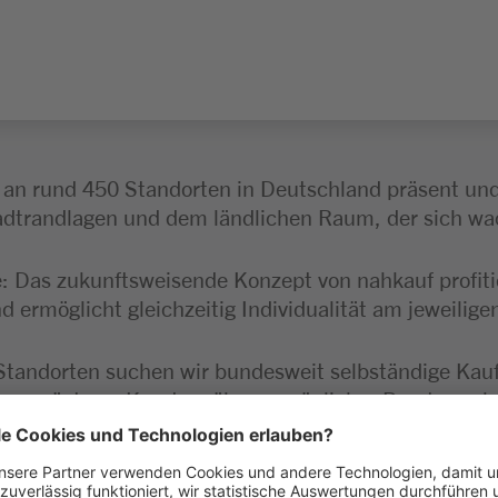
an rund 450 Standorten in Deutschland präsent und 
trandlagen und dem ländlichen Raum, der sich wach
: Das zukunftsweisende Konzept von nahkauf profitie
 ermöglicht gleichzeitig Individualität am jeweilige
Standorten suchen wir bundesweit selbständige Kauf
 geprägt von Kundennähe, persönlicher Beratung, 