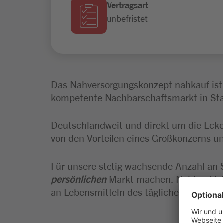
Vertragsart
unbefristet
Das Nahversorgungskonzept nahkauf ist 
kompetente Nachbarschaftsmarkt in Stad
Deutschlandweit und direkt um die Ecke
von den Vorteilen eines Großkonzerns und
Für unsere stetig wachsende Anzahl an 
persönlichen
Markt machen. Nahkauf ist
an Lebensmitteln des täglichen Bedarfs.