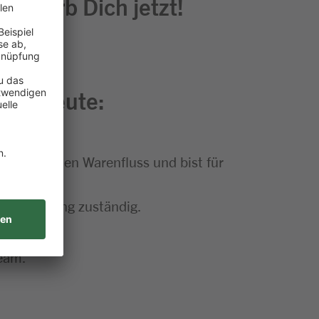
 bewirb Dich jetzt!
 Kaufleute:
dinierst den Warenfluss und bist für
nenberatung zuständig.
Team.