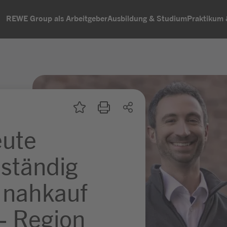
REWE Group als Arbeitgeber
Ausbildung & Studium
Praktikum
eute
bständig
 nahkauf
- Region