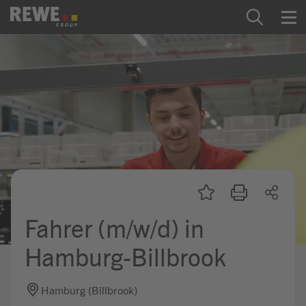
Zum Inhalt springen
Startseite
REWE Group als Arbeitgeber
Ausbildung & Studium
Praktikum & Werkstudium
Direkteinstiege
Fahrer (m/w/d) in
Mein Kandidat:innenprofil
Hamburg-Billbrook
Hamburg (Billbrook)