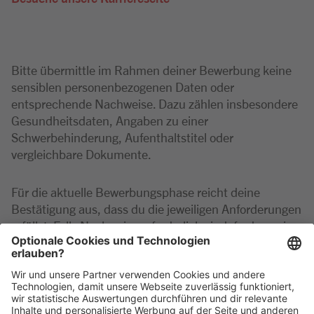
Bitte übermittle im Rahmen deiner Bewerbung keine
sensiblen personenbezogenen Daten oder
entsprechende Nachweise. Dazu zählen insbesondere
Gesundheitsdaten, Angaben zu einer
Schwerbehinderung, Aufenthaltstitel oder
vergleichbare Dokumente.
Für die aktuelle Bewerbungsphase reicht deine
Bestätigung aus, dass du die jeweiligen Anforderungen
erfüllst. Falls Nachweise erforderlich sind, fordern wir
diese erst zu einem späteren Zeitpunkt im
Auswahlverfahren an.