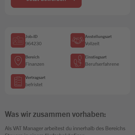
Jobbörse
Job-ID
Anstellungsart
964230
Vollzeit
Bereich
Einstiegsart
Finanzen
Berufserfahrene
Vertragsart
befristet
Was wir zusammen vorhaben:
Als VAT Manager arbeitest du innerhalb des Bereichs