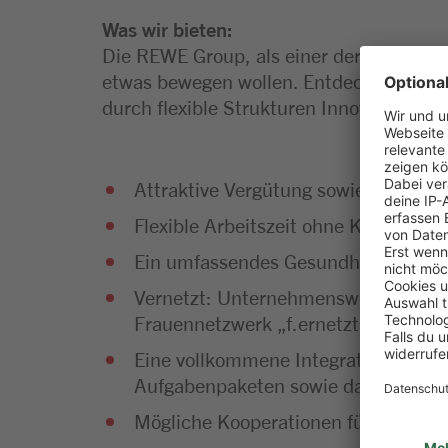
Was wir bieten:
Die REWE Group, als einer der größten Ha
etwas bewegen wollen. Entdecke einen l
durch flexible Strukturen Innovationen u
Attraktive Vergütung sowie vergünsti
Flexible Arbeitszeit ohne Kernzeiten.
Ein umfassendes Gesundheits- und 
Vernetzt: Unternehmensweite Netzwe
Frauennetzwerk „f.ernetzt“ für den 
Eine vollkommene Integration in die
Aufgabenpaketen sowie das Lernen v
Mögliche Kooperationen für Abschlus