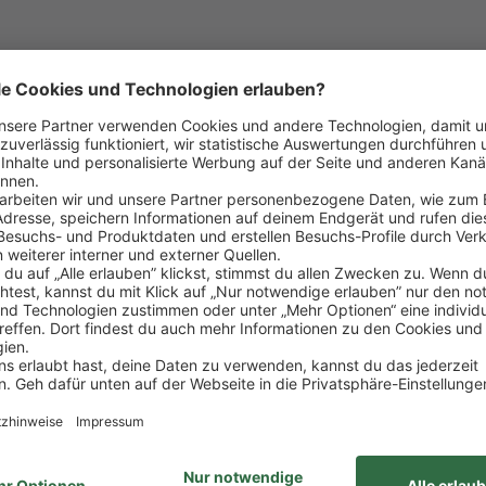
ndels- und Touristikkonzerne Europas, bietet einzig
ebensnahen Arbeitgeber, der dir Vertrauen schenkt,
nd frische Ideen fördert. Wer bei uns arbeitet und vie
gtes Essen in der Kantine.
Sportangebot.
rke der REWE Group, wie z. B. unser LGBTIQ-Netzwer
Austausch rund um Karriere und persönliche Weitere
 Teams und die jeweiligen Arbeitsabläufe, die Über
on und mit berufserfahrenen Kolleginnen und Kolle
sarbeiten (in Abhängigkeit vom Bedarf des jeweilig