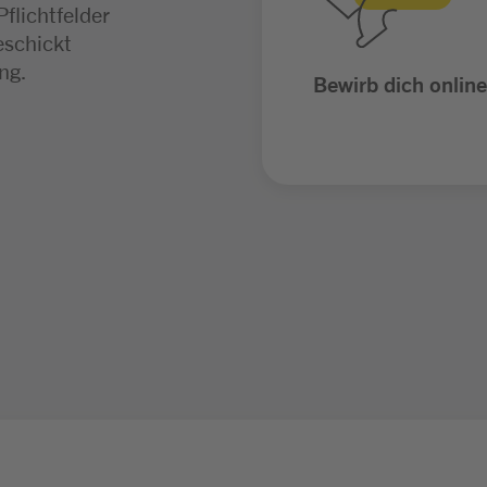
flichtfelder
 Fällen
schickt
 mit einer
ung.
e – darüber
Bewirb dich online
g im Voraus.
hlprozess
lten.