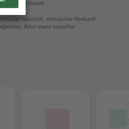
ts und Talentpool.
tlicher Identität, ethnischer Herkunft
igkeiten, Alter sowie sexueller