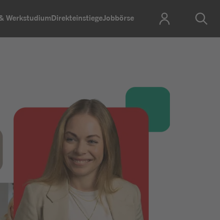
 & Werkstudium
Direkteinstiege
Jobbörse