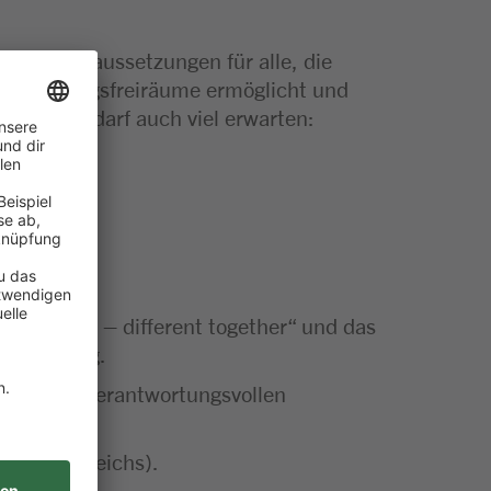
artige Voraussetzungen für alle, die
 Gestaltungsfreiräume ermöglicht und
l bewegt, darf auch viel erwarten:
k „di.to. – different together“ und das
ntwicklung.
nahme von verantwortungsvollen
gen.
en Fachbereichs).