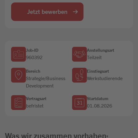
Jobbörse
Jetzt bewerben
Job-ID
Anstellungsart
960392
Teilzeit
Bereich
Einstiegsart
Strategie/Business
Werkstudierende
Development
Vertragsart
Startdatum
befristet
01.08.2026
Was wir zusammen vorhaben: