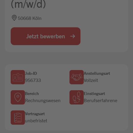
(m/w/d)
Jobbörse
50668 Köln
Jetzt bewerben
Job-ID
Anstellungsart
956733
Vollzeit
Bereich
Einstiegsart
Rechnungswesen
Berufserfahrene
Vertragsart
unbefristet