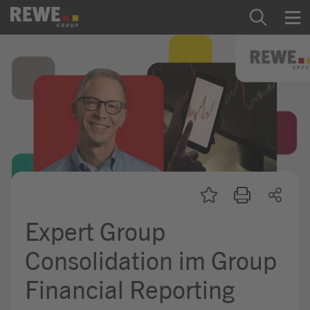
Zum Inhalt springen
Startseite
REWE Group als Arbeitgeber
Ausbildung & Studium
Praktikum & Werkstudium
Direkteinstiege
Expert Group
Mein Kandidat:innenprofil
Consolidation im Group
Financial Reporting