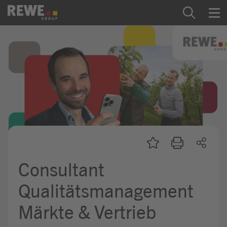
Zum Inhalt springen
Startseite
REWE Group als Arbeitgeber
Ausbildung & Studium
Praktikum & Werkstudium
Direkteinstiege
Consultant
Mein Kandidat:innenprofil
Qualitätsmanagement
Märkte & Vertrieb