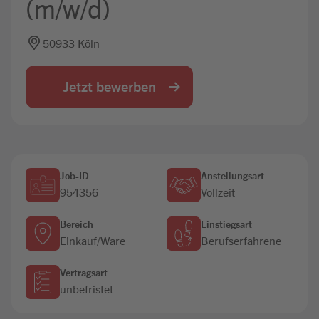
(m/w/d)
Jobbörse
50933 Köln
Jetzt bewerben
Job-ID
Anstellungsart
954356
Vollzeit
Bereich
Einstiegsart
Einkauf/Ware
Berufserfahrene
Vertragsart
unbefristet