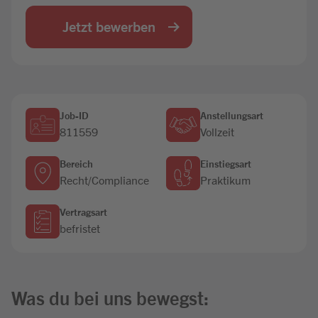
Jobbörse
Jetzt bewerben
Job-ID
Anstellungsart
811559
Vollzeit
Bereich
Einstiegsart
Recht/Compliance
Praktikum
Vertragsart
befristet
Was du bei uns bewegst: