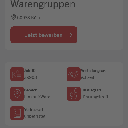
Warengruppen
Jobbörse
50933 Köln
Jetzt bewerben
Job-ID
Anstellungsart
39903
Vollzeit
Bereich
Einstiegsart
Einkauf/Ware
Führungskraft
Vertragsart
unbefristet