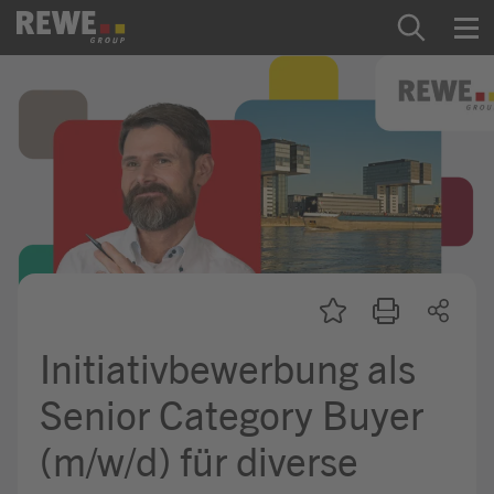
Zum Inhalt springen
Startseite
REWE Group als Arbeitgeber
Ausbildung & Studium
Praktikum & Werkstudium
Direkteinstiege
Initiativbewerbung als
Mein Kandidat:innenprofil
Senior Category Buyer
(m/w/d) für diverse