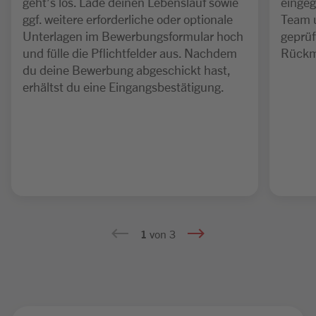
geht’s los. Lade deinen Lebenslauf sowie
eingeg
ggf. weitere erforderliche oder optionale
Team 
Unterlagen im Bewerbungsformular hoch
geprüf
und fülle die Pflichtfelder aus. Nachdem
Rückm
du deine Bewerbung abgeschickt hast,
erhältst du eine Eingangsbestätigung.
1
von 3