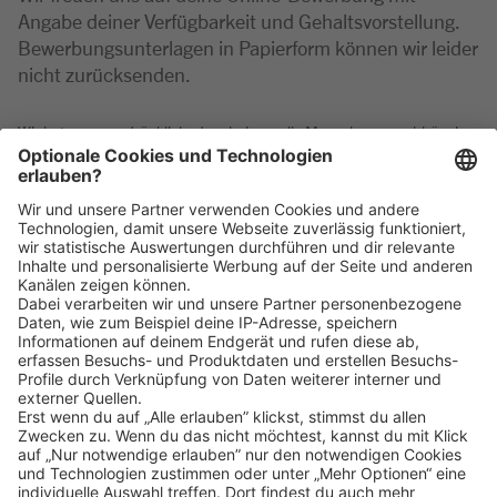
Angabe deiner Verfügbarkeit und Gehaltsvorstellung.
Bewerbungsunterlagen in Papierform können wir leider
nicht zurücksenden.
Wir betonen ausdrücklich, dass bei uns alle Menschen - unabhängig
von Geschlecht/geschlechtlicher Identität, ethnischer Herkunft und
Nationalität, sozialer Herkunft, Religion/Weltanschauung, körperlicher
und geistiger Fähigkeiten, Alter sowie sexueller Orientierung oder
weiterer individueller Merkmale - gleichermaßen willkommen sind.
Klicke
hier
, um alle offenen Jobs zu sehen.
Impressum
Datenschutz
Privatsphäre-Einstellungen