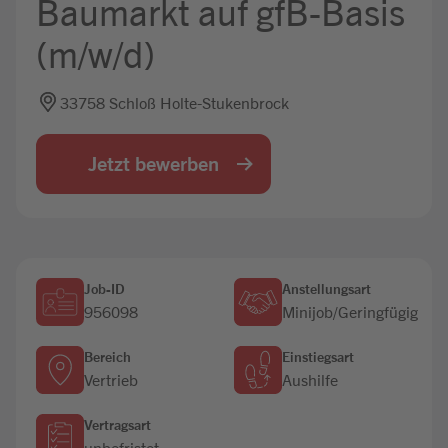
Baumarkt auf gfB-Basis
Jobbörse
(m/w/d)
33758 Schloß Holte-Stukenbrock
Jetzt bewerben
Job-ID
Anstellungsart
956098
Minijob/Geringfügig
Bereich
Einstiegsart
Vertrieb
Aushilfe
Vertragsart
unbefristet