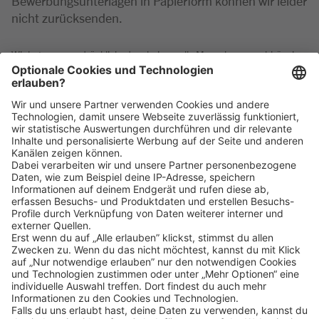
Bewerbungsunterlagen in Papierform können wir leider
nicht zurücksenden.
Wir betonen ausdrücklich, dass bei uns alle Menschen - unabhängig
von Geschlecht/geschlechtlicher Identität, ethnischer Herkunft und
Nationalität, sozialer Herkunft, Religion/Weltanschauung, körperlicher
und geistiger Fähigkeiten, Alter sowie sexueller Orientierung oder
weiterer individueller Merkmale - gleichermaßen willkommen sind.
Klicke
hier
, um alle offenen Jobs zu sehen.
Impressum
Datenschutz
Privatsphäre-Einstellungen
FAQ
Veranstaltungen