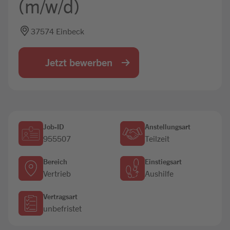
(m/w/d)
Jobbörse
37574 Einbeck
Jetzt bewerben
Job-ID
Anstellungsart
955507
Teilzeit
Bereich
Einstiegsart
Vertrieb
Aushilfe
Vertragsart
unbefristet