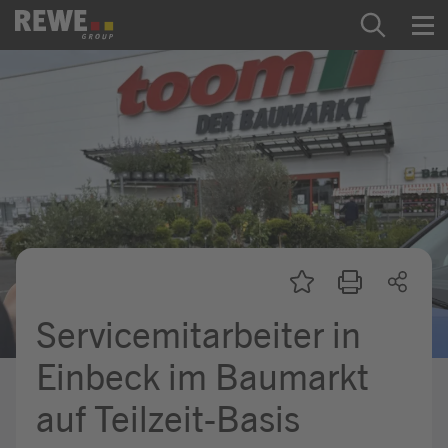
Zum Inhalt springen
Startseite
REWE Group als Arbeitgeber
Ausbildung & Studium
Praktikum & Werkstudium
Direkteinstiege
Servicemitarbeiter in
Mein Kandidat:innenprofil
Einbeck im Baumarkt
auf Teilzeit-Basis