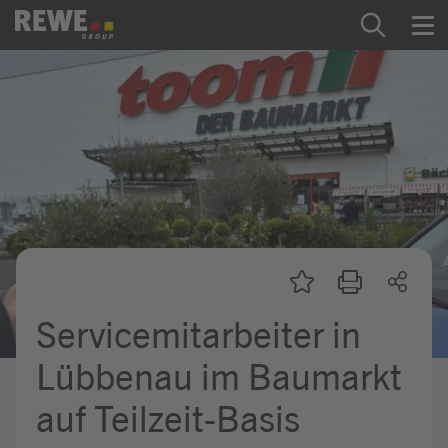
Zum Inhalt springen
Startseite
REWE Group als Arbeitgeber
Ausbildung & Studium
Praktikum & Werkstudium
Direkteinstiege
Servicemitarbeiter in
Mein Kandidat:innenprofil
Lübbenau im Baumarkt
auf Teilzeit-Basis