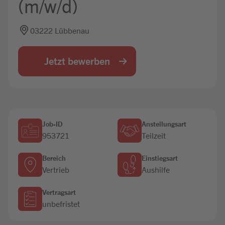
(m/w/d)
Jobbörse
03222 Lübbenau
Jetzt bewerben
Job-ID
Anstellungsart
953721
Teilzeit
Bereich
Einstiegsart
Vertrieb
Aushilfe
Vertragsart
unbefristet