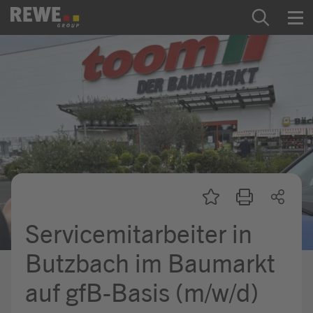
Zum Inhalt springen
Startseite
REWE Group als Arbeitgeber
Ausbildung & Studium
Praktikum & Werkstudium
Direkteinstiege
Servicemitarbeiter in
Mein Kandidat:innenprofil
Butzbach im Baumarkt
auf gfB-Basis (m/w/d)