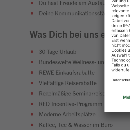
Du hast Freude am Austausch und
Deine Kommunikationsstärke überze
Was Dich bei uns erwarte
30 Tage Urlaub
Bundesweite Wellness- und Fitness
REWE Einkaufsrabatte
Vielfältige Reiserabatte
Regelmäßige Seminarreisen
RED Incentive-Programm
Moderne Arbeitsplätze
Kaffee, Tee & Wasser im Büro