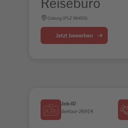
Reisebüro
Coburg (PLZ 96450)
Jetzt bewerben
Job-ID
dertour-26914