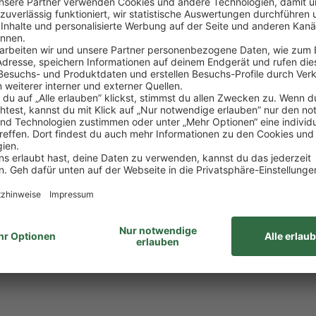
 Umgang mit Menschen
ugt und begeistert
t:
angebote