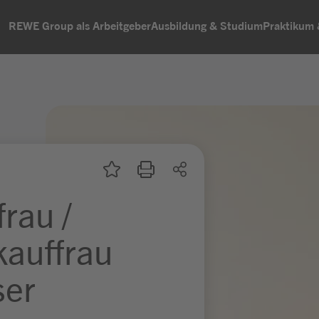
REWE Group als Arbeitgeber
Ausbildung & Studium
Praktikum
rau /
kauffrau
ser