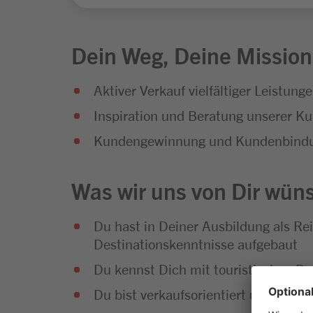
Dein Weg, Deine Mission
Aktiver Verkauf vielfältiger Leistu
Inspiration und Beratung unserer Ku
Kundengewinnung und Kundenbindung
Was wir uns von Dir wün
Du hast in Deiner Ausbildung als Re
Destinationskenntnisse aufgebaut
Du kennst Dich mit touristischen 
Du bist verkaufsorientiert und has