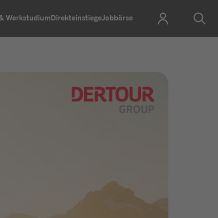
 & Werkstudium
Direkteinstiege
Jobbörse