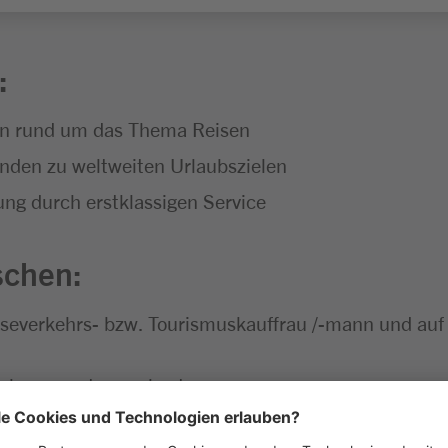
:
ngen rund um das Thema Reisen
nden zu weltweiten Urlaubszielen
 durch erstklassigen Service
schen:
iseverkehrs- bzw. Tourismuskauffrau /-mann und auf
Buchungssystemen bestens aus
t Spaß am Thema Reisen