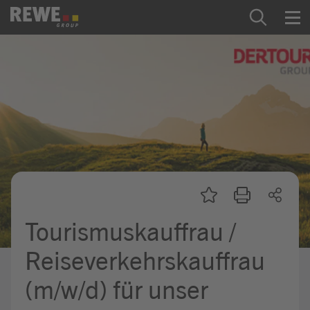
Zum Inhalt springen
Startseite
REWE Group als Arbeitgeber
Ausbildung & Studium
Praktikum & Werkstudium
Direkteinstiege
Tourismuskauffrau /
Mein Kandidat:innenprofil
Reiseverkehrskauffrau
(m/w/d) für unser