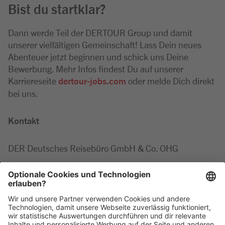
Bist du startklar?
Dann werde Teil der DERTOUR Group und damit
unserer vielfältigen Gemeinschaft! Lass Dein neues
Abenteuer jetzt beginnen und schick uns Deine
Bewerbung. Mehr Infos findest Du auf unserer
Karriereseite
dertour-jobs.com
oder melde Dich direkt
bei uns.
Kontakt
DER Deutsches Reisebüro GmbH & Co. OHG
Marie-Luise
Minor
Tel: +49 2203 42687