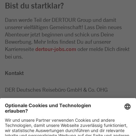
Bist du startklar?
Dann werde Teil der DERTOUR Group und damit
unserer vielfältigen Gemeinschaft! Lass Dein neues
Abenteuer jetzt beginnen und schick uns Deine
Bewerbung. Mehr Infos findest Du auf unserer
Karriereseite
dertour-jobs.com
oder melde Dich direkt
bei uns.
Kontakt
DER Deutsches Reisebüro GmbH & Co. OHG
Marie-Luise
Minor
Tel: +49 2203 42687