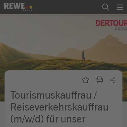
Zum Inhalt springen
Startseite
REWE Group als Arbeitgeber
Ausbildung & Studium
Praktikum & Werkstudium
Direkteinstiege
Tourismuskauffrau /
Mein Kandidat:innenprofil
Reiseverkehrskauffrau
(m/w/d) für unser