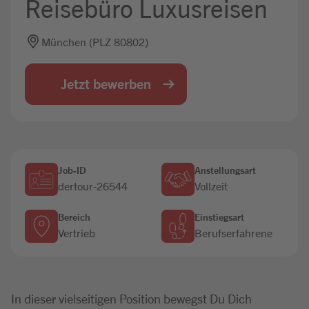
Reisebüro Luxusreisen
Jobbörse
München (PLZ 80802)
Jetzt bewerben
Job-ID
Anstellungsart
dertour-26544
Vollzeit
Bereich
Einstiegsart
Vertrieb
Berufserfahrene
In dieser vielseitigen Position bewegst Du Dich