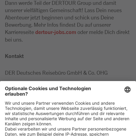
Dann werde Teil der DERTOUR Group und damit
unserer vielfältigen Gemeinschaft! Lass Dein neues
Abenteuer jetzt beginnen und schick uns Deine
Bewerbung. Mehr Infos findest Du auf unserer
Karriereseite
dertour-jobs.com
oder melde Dich direkt
bei uns.
Kontakt
DER Deutsches Reisebüro GmbH & Co. OHG
Marie-Luise
Minor
Tel: +49 2203 42687