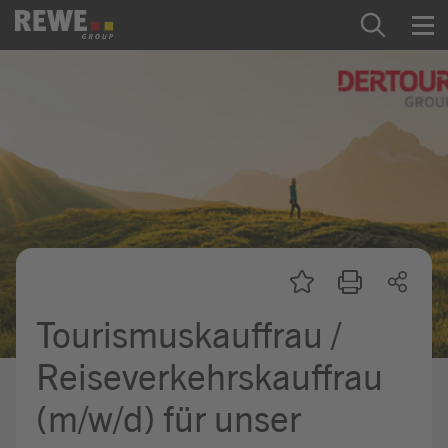
Zum Inhalt springen
Startseite
REWE Group als Arbeitgeber
Ausbildung & Studium
Praktikum & Werkstudium
Direkteinstiege
Tourismuskauffrau /
Mein Kandidat:innenprofil
Reiseverkehrskauffrau
(m/w/d) für unser