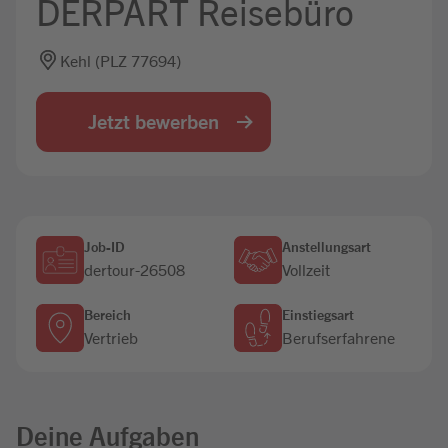
DERPART Reisebüro
Jobbörse
Kehl (PLZ 77694)
Jetzt bewerben
Job-ID
Anstellungsart
dertour-26508
Vollzeit
Bereich
Einstiegsart
Vertrieb
Berufserfahrene
Deine Aufgaben