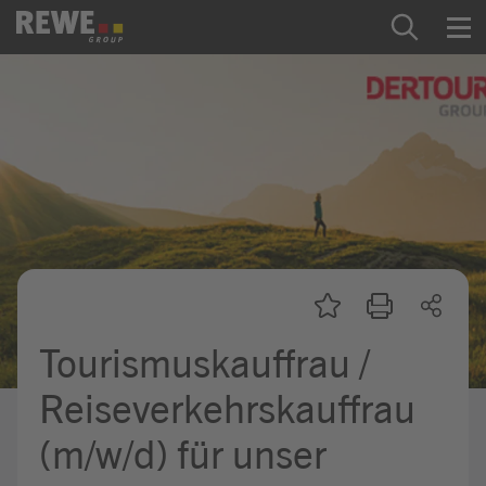
Zum Inhalt springen
Startseite
REWE Group als Arbeitgeber
Ausbildung & Studium
Praktikum & Werkstudium
Direkteinstiege
Tourismuskauffrau /
Mein Kandidat:innenprofil
Reiseverkehrskauffrau
(m/w/d) für unser