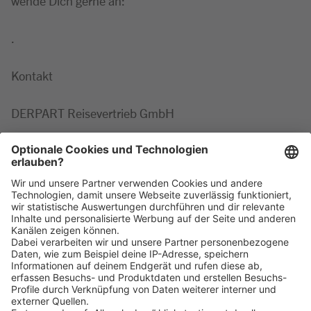
wende Dich gerne an:
.
Kontakt
DERPART Reisevertrieb GmbH
Minor
,
Marie-Luise
Tel: +49 2203 42687