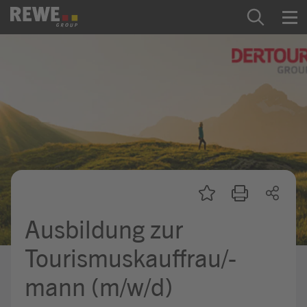
Zum Inhalt springen
Startseite
REWE Group als Arbeitgeber
Ausbildung & Studium
Praktikum & Werkstudium
Direkteinstiege
Ausbildung zur
Mein Kandidat:innenprofil
Tourismuskauffrau/-
mann (m/w/d)