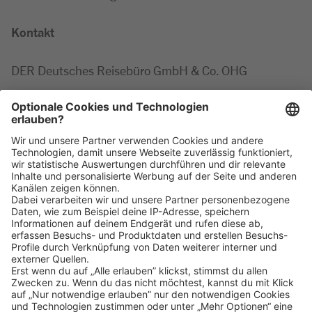
Kontakt
DER Deutsches Reisebüro GmbH & Co. OHG
Alexandra
Böhmert
Tel: +49 69 9588 1404
Klicke
hier
, um alle offenen Jobs zu sehen.