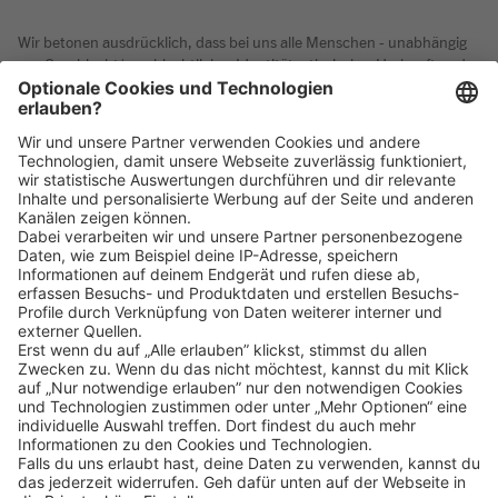
Wir betonen ausdrücklich, dass bei uns alle Menschen - unabhängig
von Geschlecht/geschlechtlicher Identität, ethnischer Herkunft und
Nationalität, sozialer Herkunft, Religion/Weltanschauung,
körperlichen und geistigen Fähigkeiten, Alter sowie sexueller
Orientierung oder weiteren individuellen Merkmalen - gleichermaßen
willkommen sind.
Klicke
hier
, um alle offenen Jobs zu sehen.
Impressum
Datenschutz
Privatsphäre-Einstellungen
FAQ
Veranstaltungen