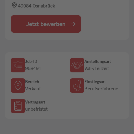
49084 Osnabrück
Jobbörse
Jetzt bewerben
Job-ID
Anstellungsart
958491
Voll-/Teilzeit
Bereich
Einstiegsart
Verkauf
Berufserfahrene
Vertragsart
unbefristet