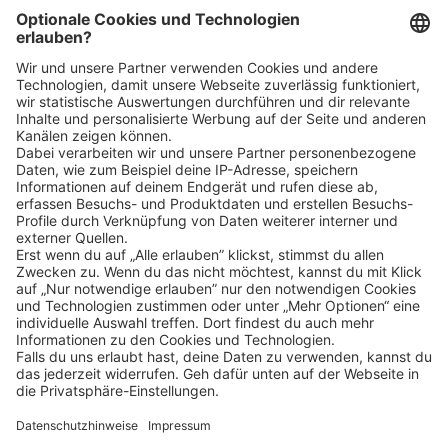
Identität, ethnischer Herkunft und Nationalität, sozialer Herkunft,
Religion/Weltanschauung, körperlicher und geistiger Fähigkeiten,
Alter sowie sexueller Orientierung oder weiterer individueller
Merkmale - gleichermaßen willkommen sind.
Klicke
hier
, um alle offenen Jobs zu sehen.
Impressum
Datenschutz
Privatsphäre-Einstellungen
FAQ
Veranstaltungen
Sitemap