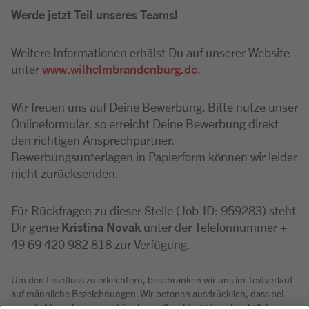
Werde jetzt Teil unseres Teams!
Weitere Informationen erhälst Du auf unserer Website
unter
www.wilhelmbrandenburg.de
.
Wir freuen uns auf Deine Bewerbung. Bitte nutze unser
Onlineformular, so erreicht Deine Bewerbung direkt
den richtigen Ansprechpartner.
Bewerbungsunterlagen in Papierform können wir leider
nicht zurücksenden.
Für Rückfragen zu dieser Stelle (Job-ID: 959283) steht
Dir gerne
Kristina Novak
unter der Telefonnummer +
49 69 420 982 818 zur Verfügung.
Um den Lesefluss zu erleichtern, beschränken wir uns im Textverlauf
auf männliche Bezeichnungen. Wir betonen ausdrücklich, dass bei
uns alle Menschen - unabhängig von Geschlecht/geschlechtlicher