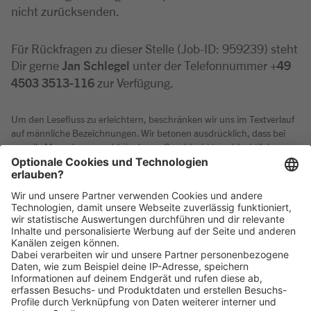
nicht zurücksenden.
Für Rückfragen zu dieser Stelle (Job-ID: 959239) steht
Dir gerne
Jan Schlegel
unter der Telefonnummer
+49
4503 3513-116
zur Verfügung.
Um den Lesefluss zu erleichtern, beschränken wir uns im Textverlauf
auf männliche Bezeichnungen. Wir betonen ausdrücklich, dass bei
uns alle Menschen - unabhängig von Geschlecht/geschlechtlicher
Identität, ethnischer Herkunft und Nationalität, sozialer Herkunft,
Religion/Weltanschauung, körperlicher und geistiger Fähigkeiten,
Alter sowie sexueller Orientierung oder weiterer individueller
Merkmale - gleichermaßen willkommen sind.