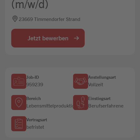
(m/w/d)
Jobbörse
23669 Timmendorfer Strand
Jetzt bewerben
Job-ID
Anstellungsart
959239
Vollzeit
Bereich
Einstiegsart
Lebensmittelproduktion
Berufserfahrene
Vertragsart
befristet