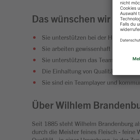
Das wünschen wir uns vo
Sie unterstützen bei der Herstellun
Sie arbeiten gewissenhaft und sorgen
Sie unterstützen das Team flexibel 
Die Einhaltung von Qualitätsstandar
Sie sind ein Teamplayer und kommuni
Über Wilhlem Brandenb
Seit 1885 steht Wilhelm Brandenburg als
durch die Meister feines Fleisch - feine
Qualität - in einer Umgebung, in der Z